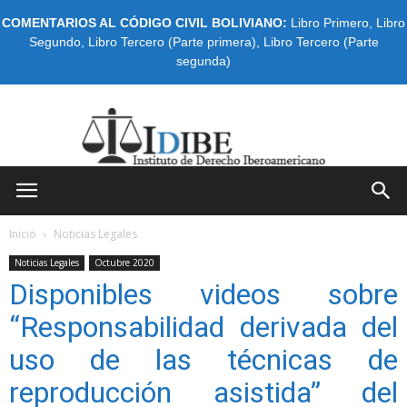
COMENTARIOS AL CÓDIGO CIVIL BOLIVIANO:
Libro Primero
,
Libro
Segundo
,
Libro Tercero (Parte primera)
,
Libro Tercero (Parte
segunda)
IDIBE
Inicio
Noticias Legales
Noticias Legales
Octubre 2020
Disponibles videos sobre
“Responsabilidad derivada del
uso de las técnicas de
reproducción asistida” del