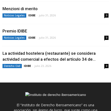
Menzioni di merito
IDIBE
-
julio 31, 2026
Noticias Legales
0
Premio IDIBE
IDIBE
-
julio 31, 2026
Noticias Legales
0
La actividad hostelera (restaurante) se considera
actividad comercial a efectos del artículo 34 de...
IDIBE
-
julio 23, 2026
Derecho Civil
0
El “Instituto de Derecho Iberoamericano” es una
asociación, sin ánimo de lucro, que surge como una