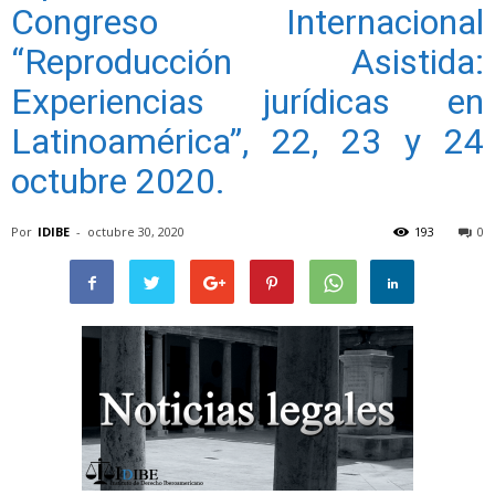
Congreso Internacional
“Reproducción Asistida:
Experiencias jurídicas en
Latinoamérica”, 22, 23 y 24
octubre 2020.
Por
IDIBE
-
octubre 30, 2020
193
0