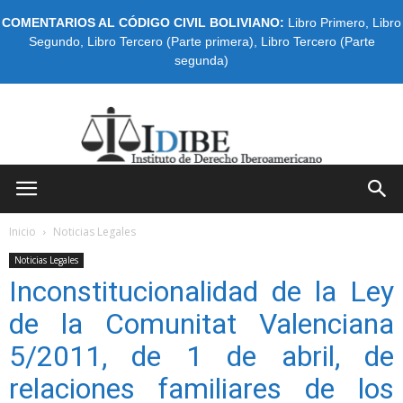
COMENTARIOS AL CÓDIGO CIVIL BOLIVIANO:
Libro Primero
,
Libro
Segundo
,
Libro Tercero (Parte primera)
,
Libro Tercero (Parte
segunda)
IDIBE
Inicio
Noticias Legales
Noticias Legales
Inconstitucionalidad de la Ley
de la Comunitat Valenciana
5/2011, de 1 de abril, de
relaciones familiares de los