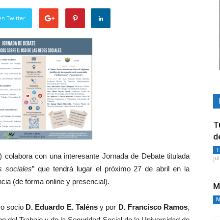
en Twitter
T
d
T
) colabora con una interesante Jornada de Debate titulada
ju
s sociales
” que tendrá lugar el próximo 27 de abril en la
ia (de forma online y presencial).
M
N
ro socio
D. Eduardo E. Taléns
y por
D. Francisco Ramos
,
del Trabajo y de la Seguridad Social de la Universidad de