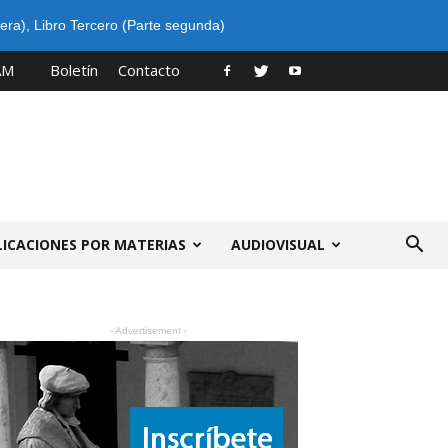
era)
,
Libro Tercero (Parte segunda)
AM
Boletín
Contacto
LICACIONES POR MATERIAS
AUDIOVISUAL
- Advertisement -