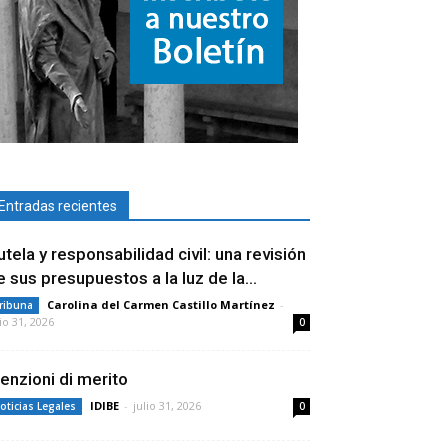
Entradas recientes
utela y responsabilidad civil: una revisión
e sus presupuestos a la luz de la...
Carolina del Carmen Castillo Martínez
-
ribuna
lio 31, 2026
0
enzioni di merito
IDIBE
-
julio 31, 2026
oticias Legales
0