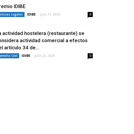
remio IDIBE
IDIBE
-
julio 31, 2026
oticias Legales
0
a actividad hostelera (restaurante) se
onsidera actividad comercial a efectos
l artículo 34 de...
IDIBE
-
julio 23, 2026
erecho Civil
0