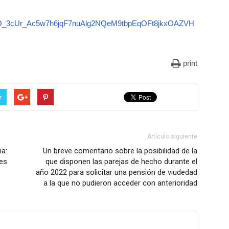
QLScO_3cUr_Ac5w7h6jqF7nuAlg2NQeM9tbpEqOFt8jkxOAZVH
print
r
Artículo siguiente
ia:
Un breve comentario sobre la posibilidad de la
les
que disponen las parejas de hecho durante el
año 2022 para solicitar una pensión de viudedad
a la que no pudieron acceder con anterioridad