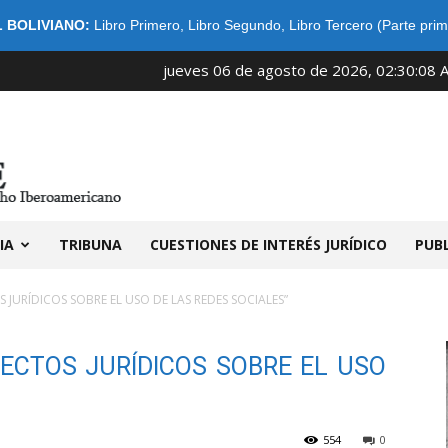
 BOLIVIANO:
Libro Primero
,
Libro Segundo
,
Libro Tercero (Parte prim
jueves 06 de agosto de 2026, 02:30:08 
IDIBE
IA
TRIBUNA
CUESTIONES DE INTERÉS JURÍDICO
PUB
 JURÍDICOS SOBRE EL USO DE LAS REDES SOCIALES”
ECTOS JURÍDICOS SOBRE EL USO
554
0