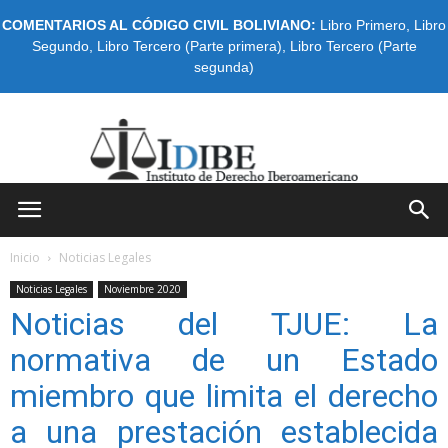
COMENTARIOS AL CÓDIGO CIVIL BOLIVIANO:
Libro Primero
,
Libro
Segundo
,
Libro Tercero (Parte primera)
,
Libro Tercero (Parte
segunda)
IDIBE
Inicio
Noticias Legales
Noticias Legales
Noviembre 2020
Noticias del TJUE: La
normativa de un Estado
miembro que limita el derecho
a una prestación establecida