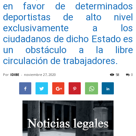
en favor de determinados
deportistas de alto nivel
exclusivamente a los
ciudadanos de dicho Estado es
un obstáculo a la libre
circulación de trabajadores.
Por
IDIBE
-
noviembre 27, 2020
58
0