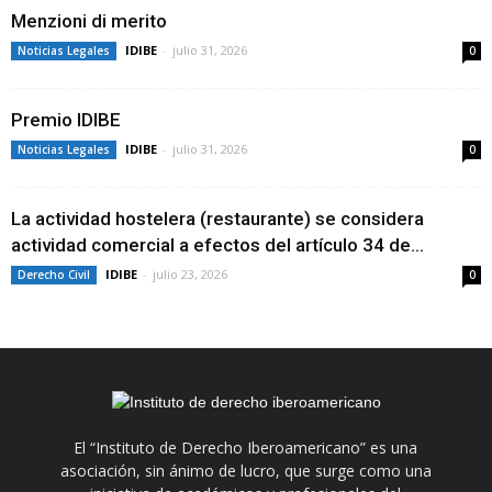
Menzioni di merito
IDIBE
-
julio 31, 2026
Noticias Legales
0
Premio IDIBE
IDIBE
-
julio 31, 2026
Noticias Legales
0
La actividad hostelera (restaurante) se considera
actividad comercial a efectos del artículo 34 de...
IDIBE
-
julio 23, 2026
Derecho Civil
0
El “Instituto de Derecho Iberoamericano” es una
asociación, sin ánimo de lucro, que surge como una