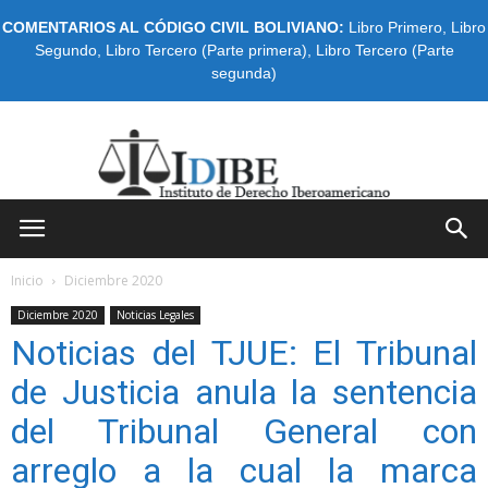
COMENTARIOS AL CÓDIGO CIVIL BOLIVIANO:
Libro Primero
,
Libro
Segundo
,
Libro Tercero (Parte primera)
,
Libro Tercero (Parte
segunda)
IDIBE
Inicio
Diciembre 2020
Diciembre 2020
Noticias Legales
Noticias del TJUE: El Tribunal
de Justicia anula la sentencia
del Tribunal General con
arreglo a la cual la marca