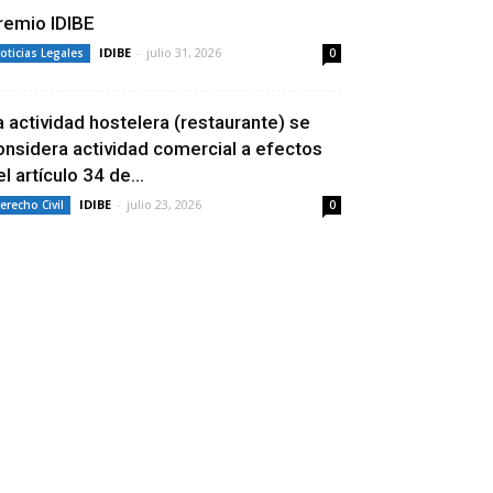
remio IDIBE
IDIBE
-
julio 31, 2026
oticias Legales
0
a actividad hostelera (restaurante) se
onsidera actividad comercial a efectos
l artículo 34 de...
IDIBE
-
julio 23, 2026
erecho Civil
0