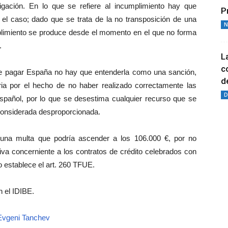
gación. En lo que se refiere al incumplimiento hay que
P
a el caso; dado que se trata de la no transposición de una
N
plimiento se produce desde el momento en el que no forma
.
L
c
de pagar España no hay que entenderla como una sanción,
de
a por el hecho de no haber realizado correctamente las
D
español, por lo que se desestima cualquier recurso que se
 considerada desproporcionada.
una multa que podría ascender a los 106.000 €, por no
tiva concerniente a los contratos de crédito celebrados con
o establece el art. 260 TFUE.
n el IDIBE.
Evgeni Tanchev