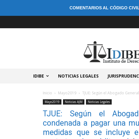
COMENTARIOS AL CÓDIGO CIVIL
IDIBE
NOTICIAS LEGALES
JURISPRUDENC
Inicio
Mayo2019
TJUE: Según el Abogado General
Mayo2019
Noticias AJM
Noticias Legales
TJUE: Según el Abogad
condenada a pagar una mul
medidas que se incluye en