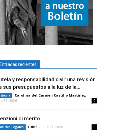
Entradas recientes
utela y responsabilidad civil: una revisión
e sus presupuestos a la luz de la...
Carolina del Carmen Castillo Martínez
-
ribuna
lio 31, 2026
0
enzioni di merito
IDIBE
-
julio 31, 2026
oticias Legales
0