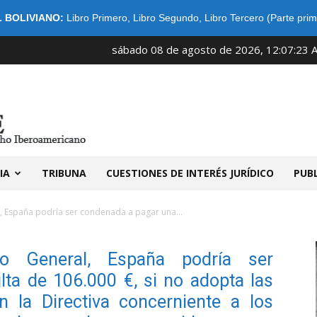
 BOLIVIANO:
Libro Primero
,
Libro Segundo
,
Libro Tercero (Parte prim
sábado 08 de agosto de 2026, 12:07:23 
IDIBE
IA
TRIBUNA
CUESTIONES DE INTERÉS JURÍDICO
PUB
, España podría ser condenada a pagar una...
o General, España podría ser
ta de 106.000 €, si no adopta las
 la Directiva concerniente a los