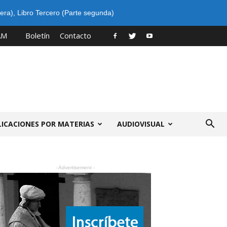
era)
,
Libro Tercero (Parte segunda)
AM
Boletín
Contacto
LICACIONES POR MATERIAS
AUDIOVISUAL
- Advertisement -