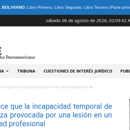
 BOLIVIANO:
Libro Primero
,
Libro Segundo
,
Libro Tercero (Parte prim
sábado 08 de agosto de 2026, 02:09:42 
IDIBE
IA
TRIBUNA
CUESTIONES DE INTERÉS JURÍDICO
PUB
oce que la incapacidad temporal de una trabajadora de...
ce que la incapacidad temporal de
eza provocada por una lesión en un
ad profesional