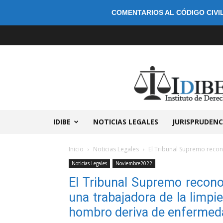
COMENTARIOS AL CÓDIGO CIVIL
IDIBE
NOTICIAS LEGALES
JURISPRUDENC
Inicio
Noticias Legales
El Tribunal Supremo recon
Noticias Legales
Noviembre2022
El Tribunal Supremo recono
una trabajadora de la limpi
hombro deriva de enfermed