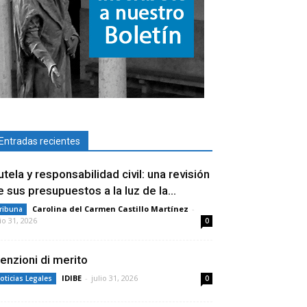
Entradas recientes
utela y responsabilidad civil: una revisión
e sus presupuestos a la luz de la...
Carolina del Carmen Castillo Martínez
-
ribuna
lio 31, 2026
0
enzioni di merito
IDIBE
-
julio 31, 2026
oticias Legales
0