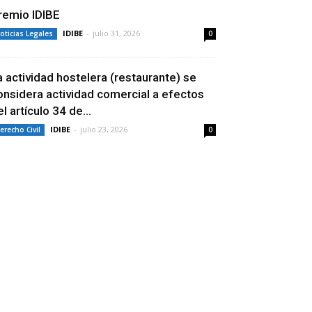
remio IDIBE
IDIBE
-
julio 31, 2026
oticias Legales
0
a actividad hostelera (restaurante) se
onsidera actividad comercial a efectos
l artículo 34 de...
IDIBE
-
julio 23, 2026
erecho Civil
0