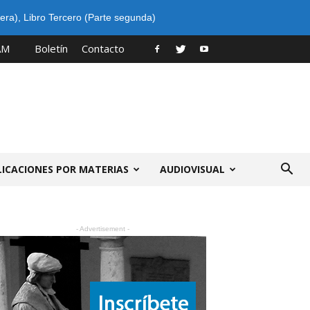
era)
,
Libro Tercero (Parte segunda)
AM
Boletín
Contacto
LICACIONES POR MATERIAS
AUDIOVISUAL
- Advertisement -