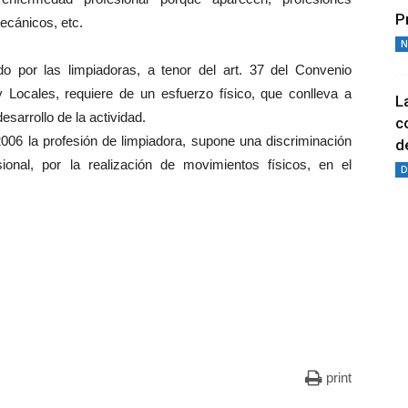
P
ecánicos, etc.
N
do por las limpiadoras, a tenor del art. 37 del Convenio
y Locales, requiere de un esfuerzo físico, que conlleva a
L
sarrollo de la actividad.
c
006 la profesión de limpiadora, supone una discriminación
de
ional, por la realización de movimientos físicos, en el
D
print