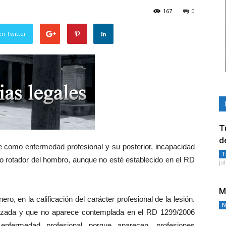
167
0
en Twitter
T
d
e como enfermedad profesional y su posterior, incapacidad
T
to rotador del hombro, aunque no esté establecido en el RD
ju
M
ero, en la calificación del carácter profesional de la lesión.
N
inizada y que no aparece contemplada en el RD 1299/2006
nfermedad profesional porque aparecen, profesiones