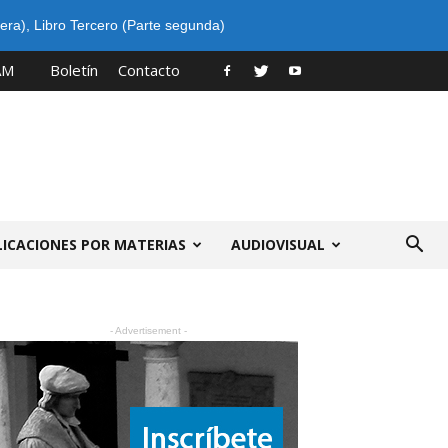
era)
,
Libro Tercero (Parte segunda)
AM
Boletín
Contacto
LICACIONES POR MATERIAS
AUDIOVISUAL
- Advertisement -