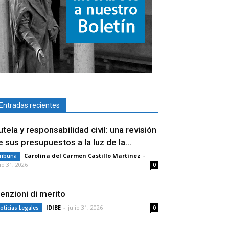
Entradas recientes
utela y responsabilidad civil: una revisión
e sus presupuestos a la luz de la...
Carolina del Carmen Castillo Martínez
-
ribuna
lio 31, 2026
0
enzioni di merito
IDIBE
-
julio 31, 2026
oticias Legales
0