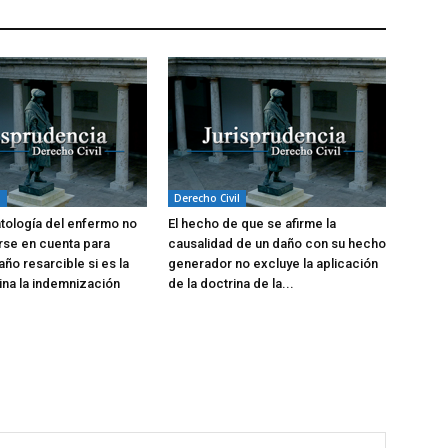
l
Derecho Civil
atología del enfermo no
El hecho de que se afirme la
rse en cuenta para
causalidad de un daño con su hecho
año resarcible si es la
generador no excluye la aplicación
na la indemnización
de la doctrina de la...