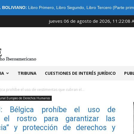
 BOLIVIANO:
Libro Primero
,
Libro Segundo
,
Libro Tercero (Parte prim
jueves 06 de agosto de 2026, 11:22:08 
IDIBE
IA
TRIBUNA
CUESTIONES DE INTERÉS JURÍDICO
PUB
ica prohíbe el uso de vestimentas que cubran el...
unal Europeo de Derechos Humanos
H: Bélgica prohíbe el uso de
el rostro para garantizar las
cia” y protección de derechos y