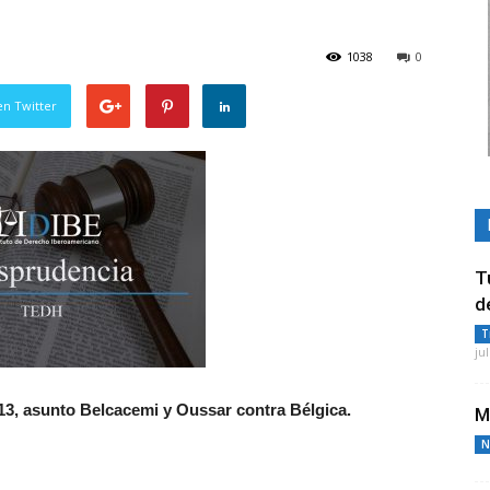
1038
0
en Twitter
T
d
T
ju
/13, asunto Belcacemi y Oussar contra Bélgica.
M
N