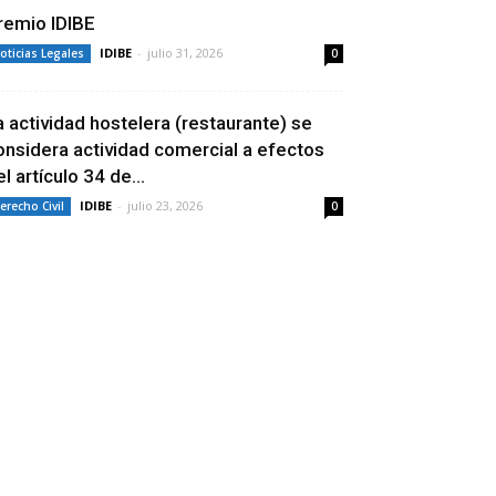
remio IDIBE
IDIBE
-
julio 31, 2026
oticias Legales
0
a actividad hostelera (restaurante) se
onsidera actividad comercial a efectos
l artículo 34 de...
IDIBE
-
julio 23, 2026
erecho Civil
0