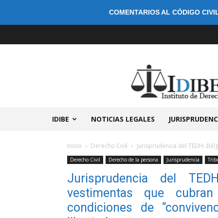
COMENTARIOS AL CÓDIGO CIVIL
IDIBE
NOTICIAS LEGALES
JURISPRUDENC
Inicio
Derecho Civil
Jurisprudencia del TEDH: Bélg
Derecho Civil
Derecho de la persona
Jurisprudencia
Trib
Jurisprudencia del TED
vestimentas que cubran 
condiciones de “conviven