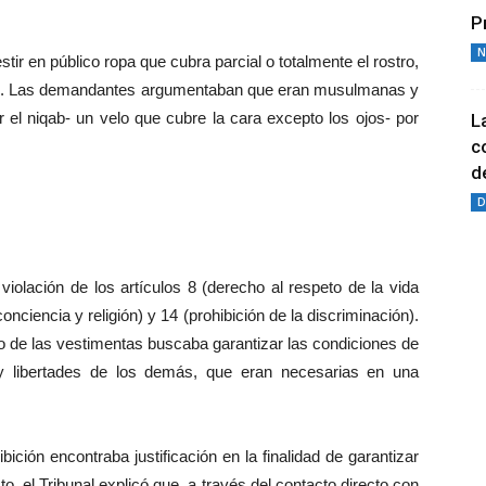
P
N
stir en público ropa que cubra parcial o totalmente el rostro,
 2011. Las demandantes argumentaban que eran musulmanas y
ar el niqab- un velo que cubre la cara excepto los ojos- por
L
c
de
D
violación de los artículos 8 (derecho al respeto de la vida
conciencia y religión) y 14 (prohibición de la discriminación).
uso de las vestimentas buscaba garantizar las condiciones de
 y libertades de los demás, que eran necesarias en una
bición encontraba justificación en la finalidad de garantizar
, el Tribunal explicó que, a través del contacto directo con