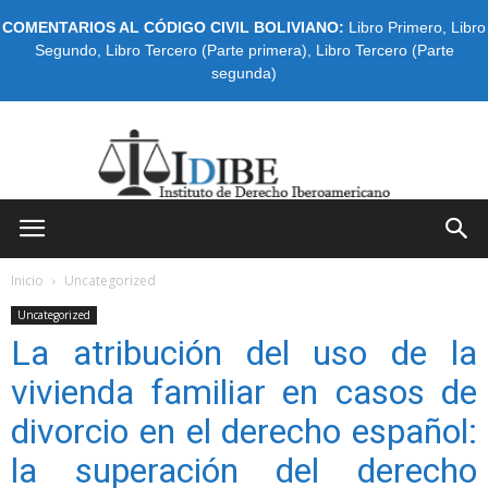
COMENTARIOS AL CÓDIGO CIVIL BOLIVIANO:
Libro Primero
,
Libro
Segundo
,
Libro Tercero (Parte primera)
,
Libro Tercero (Parte
segunda)
IDIBE
Inicio
Uncategorized
Uncategorized
La atribución del uso de la
vivienda familiar en casos de
divorcio en el derecho español:
la superación del derecho