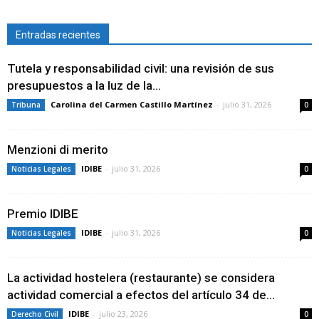
Entradas recientes
Tutela y responsabilidad civil: una revisión de sus
presupuestos a la luz de la...
Carolina del Carmen Castillo Martínez
-
julio 31, 2026
Tribuna
0
Menzioni di merito
IDIBE
-
julio 31, 2026
Noticias Legales
0
Premio IDIBE
IDIBE
-
julio 31, 2026
Noticias Legales
0
La actividad hostelera (restaurante) se considera
actividad comercial a efectos del artículo 34 de...
IDIBE
-
julio 23, 2026
Derecho Civil
0