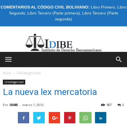
COMENTARIOS AL CÓDIGO CIVIL BOLIVIANO:
Libro Primero
,
Libro
Segundo
,
Libro Tercero (Parte primera)
,
Libro Tercero (Parte
segunda)
IDIBE
Inicio
Uncategorized
Uncategorized
La nueva lex mercatoria
Por
IDIBE
-
marzo 1, 2016
187
0