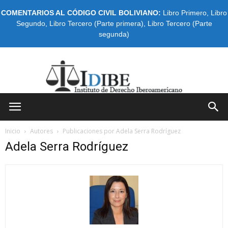
COMENTARIOS AL CÓDIGO CIVIL BOLIVIANO:
Libro Primero
,
Libro
Segundo
,
Libro Tercero (Parte primera)
,
Libro Tercero (Parte
segunda)
IDIBE
Inicio
Autores
Publicaciones por Adela Serra Rodríguez
Adela Serra Rodríguez