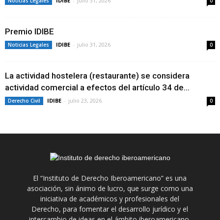
IDIBE
-
julio 31, 2026
Noticias Legales
0
Premio IDIBE
IDIBE
-
julio 31, 2026
Noticias Legales
0
La actividad hostelera (restaurante) se considera
actividad comercial a efectos del artículo 34 de...
IDIBE
-
julio 23, 2026
Derecho Civil
0
El “Instituto de Derecho Iberoamericano” es una
asociación, sin ánimo de lucro, que surge como una
iniciativa de académicos y profesionales del
Derecho, para fomentar el desarrollo jurídico y el
intercambio de ideas en el ámbito iberoamericano.