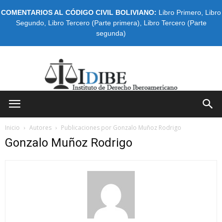
COMENTARIOS AL CÓDIGO CIVIL BOLIVIANO:
Libro Primero
,
Libro
Segundo
,
Libro Tercero (Parte primera)
,
Libro Tercero (Parte
segunda)
IDIBE
Inicio
Autores
Publicaciones por Gonzalo Muñoz Rodrigo
Gonzalo Muñoz Rodrigo