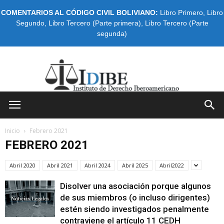
COMENTARIOS AL CÓDIGO CIVIL BOLIVIANO:
Libro Primero
,
Libro
Segundo
,
Libro Tercero (Parte primera)
,
Libro Tercero (Parte
segunda)
IDIBE
Inicio
Febrero 2021
FEBRERO 2021
Abril 2020
Abril 2021
Abril 2024
Abril 2025
Abril2022
Disolver una asociación porque algunos
de sus miembros (o incluso dirigentes)
estén siendo investigados penalmente
contraviene el artículo 11 CEDH