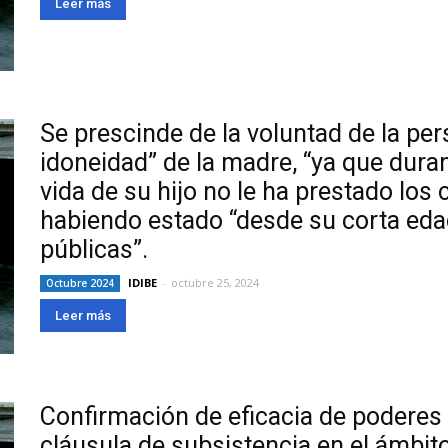
Leer más
Se prescinde de la voluntad de la per
idoneidad” de la madre, “ya que durant
vida de su hijo no le ha prestado los
habiendo estado “desde su corta edad
públicas”.
IDIBE
-
octubre 25, 2024
Octubre 2024
Leer más
Confirmación de eficacia de poderes
cláusula de subsistencia en el ámbito