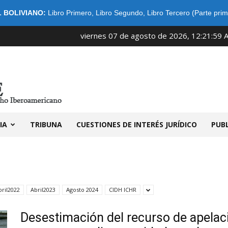
 BOLIVIANO:
Libro Primero
,
Libro Segundo
,
Libro Tercero (Parte prim
viernes 07 de agosto de 2026, 12:21:59 
IDIBE
IA
TRIBUNA
CUESTIONES DE INTERÉS JURÍDICO
PUB
bril2022
Abril2023
Agosto 2024
CIDH ICHR
Desestimación del recurso de apelaci