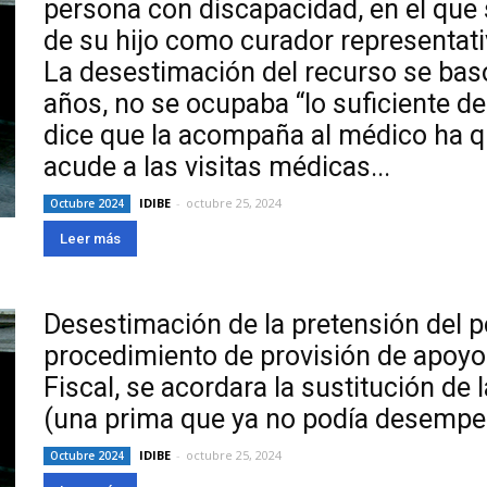
persona con discapacidad, en el que
de su hijo como curador representati
La desestimación del recurso se basó 
años, no se ocupaba “lo suficiente 
dice que la acompaña al médico ha 
acude a las visitas médicas...
IDIBE
-
octubre 25, 2024
Octubre 2024
Leer más
Desestimación de la pretensión del p
procedimiento de provisión de apoyos
Fiscal, se acordara la sustitución de
(una prima que ya no podía desempe
IDIBE
-
octubre 25, 2024
Octubre 2024