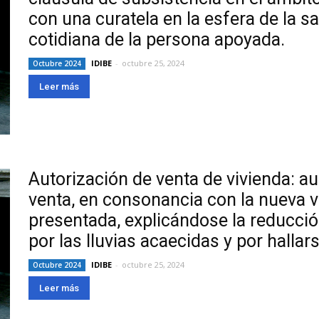
con una curatela en la esfera de la sa
cotidiana de la persona apoyada.
IDIBE
-
octubre 25, 2024
Octubre 2024
Leer más
Autorización de venta de vivienda: 
venta, en consonancia con la nueva va
presentada, explicándose la reducción
por las lluvias acaecidas y por hallar
IDIBE
-
octubre 25, 2024
Octubre 2024
Leer más