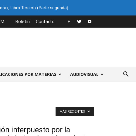
era)
,
Libro Tercero (Parte segunda)
AM
Boletín
Contacto
LICACIONES POR MATERIAS
AUDIOVISUAL
MÁS RECIENTES
ón interpuesto por la