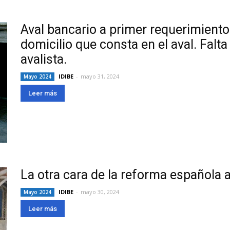
Aval bancario a primer requerimiento
domicilio que consta en el aval. Falt
avalista.
IDIBE
-
mayo 31, 2024
Mayo 2024
Leer más
La otra cara de la reforma española 
IDIBE
-
mayo 30, 2024
Mayo 2024
Leer más