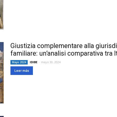
Giustizia complementare alla giurisd
familiare: un’analisi comparativa tra I
IDIBE
-
mayo 30, 2024
Mayo 2024
Leer más