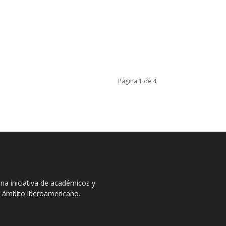
Página 1 de 4
na iniciativa de académicos y
el ámbito iberoamericano.