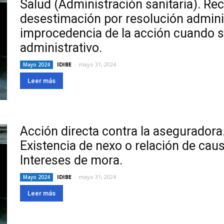
Salud (Administración sanitaria). Re
desestimación por resolución adminis
improcedencia de la acción cuando s
administrativo.
IDIBE
-
mayo 31, 2024
Mayo 2024
Leer más
Acción directa contra la aseguradora.
Existencia de nexo o relación de caus
Intereses de mora.
IDIBE
-
mayo 31, 2024
Mayo 2024
Leer más