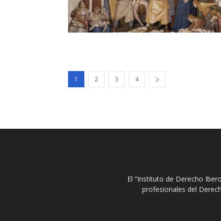
1
2
3
4
El “Instituto de Derecho Ibe
profesionales del Derech