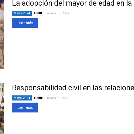
La adopción del mayor de edad en la e
IDIBE
-
mayo 30, 2024
Mayo 2024
Leer más
Responsabilidad civil en las relacione
IDIBE
-
mayo 30, 2024
Mayo 2024
Leer más