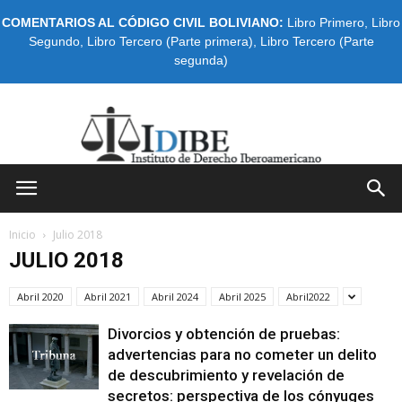
COMENTARIOS AL CÓDIGO CIVIL BOLIVIANO:
Libro Primero
,
Libro
Segundo
,
Libro Tercero (Parte primera)
,
Libro Tercero (Parte
segunda)
IDIBE
Inicio
Julio 2018
JULIO 2018
Abril 2020
Abril 2021
Abril 2024
Abril 2025
Abril2022
Divorcios y obtención de pruebas:
advertencias para no cometer un delito
de descubrimiento y revelación de
secretos: perspectiva de los cónyuges