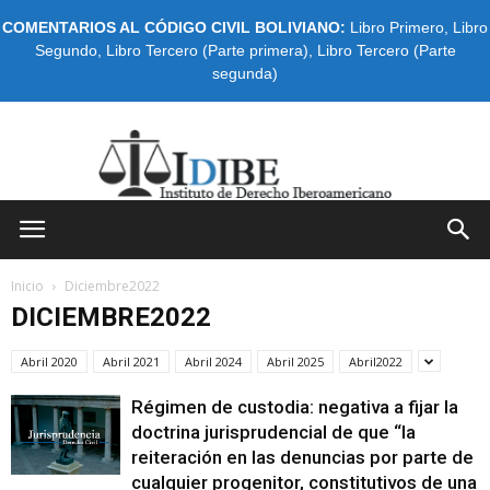
COMENTARIOS AL CÓDIGO CIVIL BOLIVIANO:
Libro Primero
,
Libro
Segundo
,
Libro Tercero (Parte primera)
,
Libro Tercero (Parte
segunda)
IDIBE
Inicio
Diciembre2022
DICIEMBRE2022
Abril 2020
Abril 2021
Abril 2024
Abril 2025
Abril2022
Régimen de custodia: negativa a fijar la
doctrina jurisprudencial de que “la
reiteración en las denuncias por parte de
cualquier progenitor, constitutivos de una