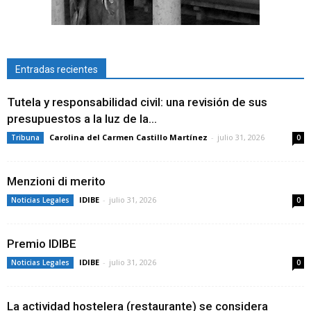
Entradas recientes
Tutela y responsabilidad civil: una revisión de sus
presupuestos a la luz de la...
Carolina del Carmen Castillo Martínez
-
julio 31, 2026
Tribuna
0
Menzioni di merito
IDIBE
-
julio 31, 2026
Noticias Legales
0
Premio IDIBE
IDIBE
-
julio 31, 2026
Noticias Legales
0
La actividad hostelera (restaurante) se considera