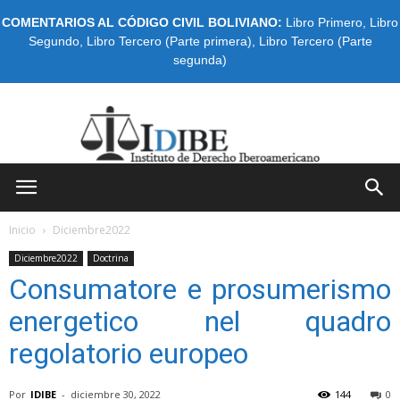
COMENTARIOS AL CÓDIGO CIVIL BOLIVIANO:
Libro Primero
,
Libro
Segundo
,
Libro Tercero (Parte primera)
,
Libro Tercero (Parte
segunda)
IDIBE
Inicio
Diciembre2022
Diciembre2022
Doctrina
Consumatore e prosumerismo
energetico nel quadro
regolatorio europeo
Por
IDIBE
-
diciembre 30, 2022
144
0