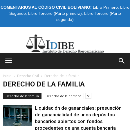
COMENTARIOS AL CÓDIGO CIVIL BOLIVIANO:
Libro Primero
,
Libro
Segundo
,
Libro Tercero (Parte primera)
,
Libro Tercero (Parte
segunda)
IDIBE
Inicio
Derecho Civil
Derecho de la familia
DERECHO DE LA FAMILIA
Derecho de la familia
Derecho de la persona
Liquidación de gananciales: presunción
de ganancialidad de unos depósitos
bancarios abiertos con fondos
procedentes de una cuenta bancaria