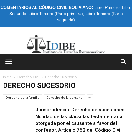
COMENTARIOS AL CÓDIGO CIVIL BOLIVIANO:
Libro Primero
,
Libro
Segundo
,
Libro Tercero (Parte primera)
,
Libro Tercero (Parte
segunda)
IDIBE
Inicio
Derecho Civil
Derecho Sucesorio
DERECHO SUCESORIO
Derecho de la familia
Derecho de la persona
Jurisprudencia: Derecho de sucesiones.
Nulidad de las cláusulas testamentaria
otorgada por el causante a favor del
confesor. Artículo 752 del Código Civil.