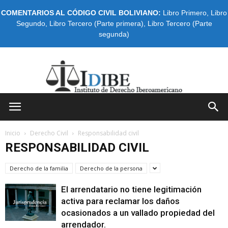
COMENTARIOS AL CÓDIGO CIVIL BOLIVIANO:
Libro Primero
,
Libro
Segundo
,
Libro Tercero (Parte primera)
,
Libro Tercero (Parte
segunda)
IDIBE
Inicio
Derecho Civil
Responsabilidad civil
RESPONSABILIDAD CIVIL
Derecho de la familia
Derecho de la persona
El arrendatario no tiene legitimación
activa para reclamar los daños
ocasionados a un vallado propiedad del
arrendador.