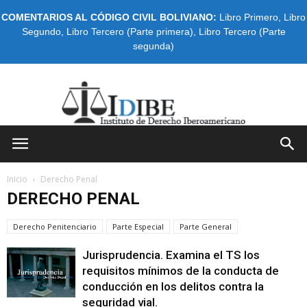
COMENTARIOS AL CÓDIGO CIVIL BOLIVIANO:
Libro Primero
,
Libro
Segundo
,
Libro Tercero (Parte primera)
,
Libro Tercero (Parte
segunda)
IDIBE
Inicio
Derecho Penal
DERECHO PENAL
Derecho Penitenciario
Parte Especial
Parte General
Jurisprudencia. Examina el TS los
requisitos mínimos de la conducta de
conducción en los delitos contra la
seguridad vial.