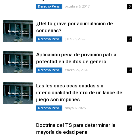
octubre 6, 2017
Derecho Penal
0
¿Delito grave por acumulación de
condenas?
julio 26, 2024
Derecho Penal
0
Aplicación pena de privación patria
potestad en delitos de género
enero 29, 2020
Derecho Penal
0
Las lesiones ocasionadas sin
intencionalidad dentro de un lance del
juego son impunes.
mayo 6, 2025
Derecho Penal
0
Doctrina del TS para determinar la
mayoría de edad penal