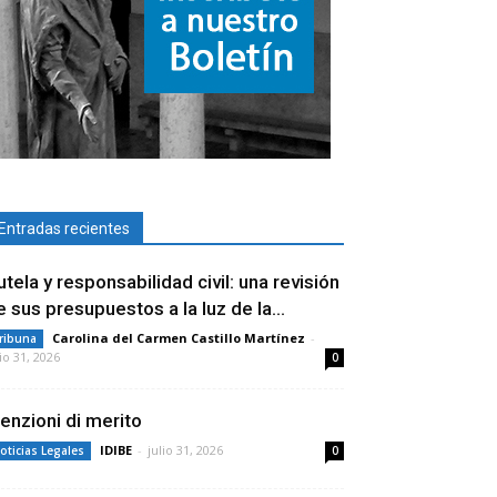
Entradas recientes
utela y responsabilidad civil: una revisión
e sus presupuestos a la luz de la...
Carolina del Carmen Castillo Martínez
-
ribuna
lio 31, 2026
0
enzioni di merito
IDIBE
-
julio 31, 2026
oticias Legales
0