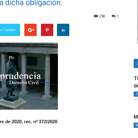
a dicha obligación.
258
0
en Twitter
T
d
T
ju
M
e de 2020, rec. nº 372/2020
N