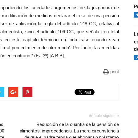
P
ompartiendo los acertados argumentos de la juzgadora de
N
e modificación de medidas declarar el cese de una pensión
ser de aplicación la regla del artículo 148 CC, relativa al
alimentista, sino el artículo 106 CC, que señala con total
L
tos en este capítulo terminan en todo caso cuando sean
c
 fin al procedimiento de otro modo’. Por tanto, las medidas
de
n en contrario.” (F.J.3º) [A.B.B].
D
print
r
Artículo siguiente
d.
Reducción de la cuantía de la pensión de
300
alimentos: improcedencia. La mera circunstancia
te
de que el padre tenga que abonar un préstamo