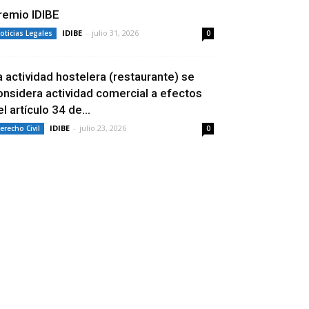
remio IDIBE
IDIBE
-
julio 31, 2026
oticias Legales
0
a actividad hostelera (restaurante) se
onsidera actividad comercial a efectos
l artículo 34 de...
IDIBE
-
julio 23, 2026
erecho Civil
0