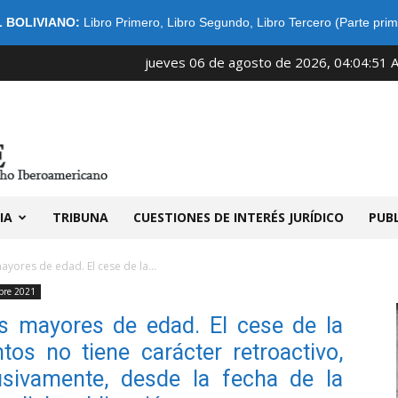
 BOLIVIANO:
Libro Primero
,
Libro Segundo
,
Libro Tercero (Parte prim
jueves 06 de agosto de 2026, 04:04:51 
IDIBE
IA
TRIBUNA
CUESTIONES DE INTERÉS JURÍDICO
PUB
ayores de edad. El cese de la...
bre 2021
os mayores de edad. El cese de la
tos no tiene carácter retroactivo,
usivamente, desde la fecha de la