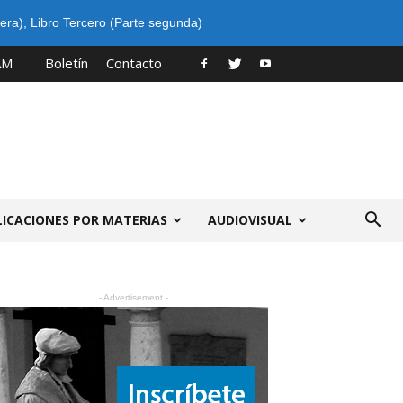
era)
,
Libro Tercero (Parte segunda)
AM
Boletín
Contacto
LICACIONES POR MATERIAS
AUDIOVISUAL
- Advertisement -