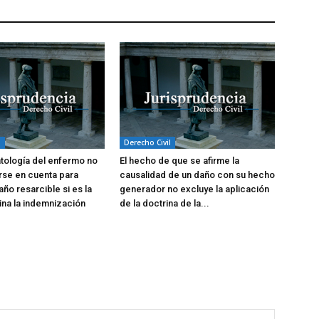
l
Derecho Civil
atología del enfermo no
El hecho de que se afirme la
rse en cuenta para
causalidad de un daño con su hecho
año resarcible si es la
generador no excluye la aplicación
na la indemnización
de la doctrina de la...