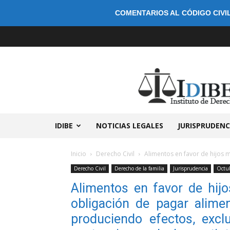
COMENTARIOS AL CÓDIGO CIVIL
IDIBE
NOTICIAS LEGALES
JURISPRUDENC
Inicio
Derecho Civil
Alimentos en favor de hijos m
Derecho Civil
Derecho de la familia
Jurisprudencia
Octu
Alimentos en favor de hij
obligación de pagar alimen
produciendo efectos, excl