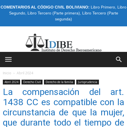
COMENTARIOS AL CÓDIGO CIVIL BOLIVIANO:
Libro Primero
,
Libro
Segundo
,
Libro Tercero (Parte primera)
,
Libro Tercero (Parte
segunda)
IDIBE
Inicio
Abril 2024
Abril 2024
Derecho Civil
Derecho de la familia
Jurisprudencia
La compensación del art.
1438 CC es compatible con la
circunstancia de que la mujer,
que durante todo el tiempo de