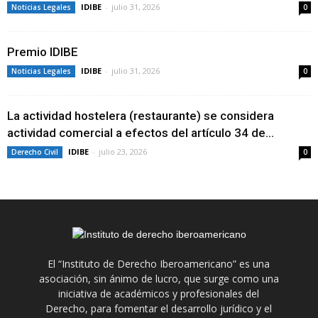
IDIBE
-
julio 31, 2026
Noticias Legales
0
Premio IDIBE
IDIBE
-
julio 31, 2026
Noticias Legales
0
La actividad hostelera (restaurante) se considera
actividad comercial a efectos del artículo 34 de...
IDIBE
-
julio 23, 2026
Derecho Civil
0
El “Instituto de Derecho Iberoamericano” es una
asociación, sin ánimo de lucro, que surge como una
iniciativa de académicos y profesionales del
Derecho, para fomentar el desarrollo jurídico y el