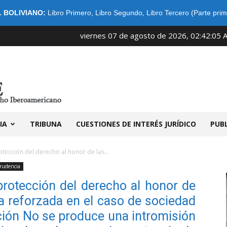
 BOLIVIANO:
Libro Primero
,
Libro Segundo
,
Libro Tercero (Parte prim
viernes 07 de agosto de 2026, 02:42:05 
IDIBE
IA
TRIBUNA
CUESTIONES DE INTERÉS JURÍDICO
PUB
tección del derecho al honor de las...
prudencia
protección del derecho al honor de
a reforzada en el caso de sociedad
ación No se produce una intromisión