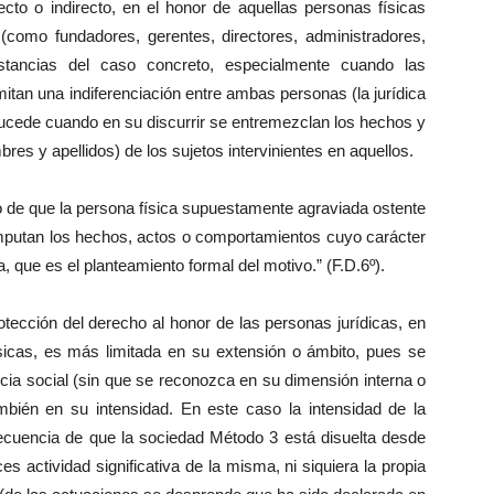
ecto o indirecto, en el honor de aquellas personas físicas
 (como fundadores, gerentes, directores, administradores,
unstancias del caso concreto, especialmente cuando las
itan una indiferenciación entre ambas personas (la jurídica
 sucede cuando en su discurrir se entremezclan los hechos y
res y apellidos) de los sujetos intervinientes en aquellos.
 de que la persona física supuestamente agraviada ostente
imputan los hechos, actos o comportamientos cuyo carácter
, que es el planteamiento formal del motivo.” (F.D.6º).
otección del derecho al honor de las personas jurídicas, en
sicas, es más limitada en su extensión o ámbito, pues se
cia social (sin que se reconozca en su dimensión interna o
bién en su intensidad. En este caso la intensidad de la
cuencia de que la sociedad Método 3 está disuelta desde
s actividad significativa de la misma, ni siquiera la propia