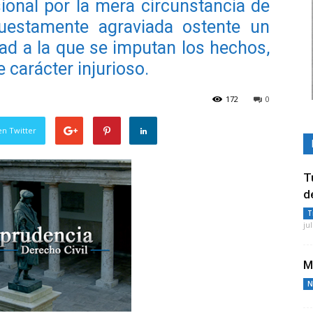
sional por la mera circunstancia de
puestamente agraviada ostente un
ad a la que se imputan los hechos,
carácter injurioso.
172
0
en Twitter
T
d
T
ju
M
N