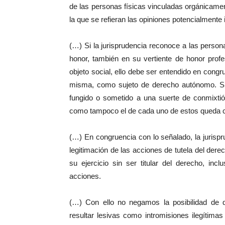
de las personas físicas vinculadas orgánicamen
la que se refieran las opiniones potencialmente i
(…) Si la jurisprudencia reconoce a las persona
honor, también en su vertiente de honor profes
objeto social, ello debe ser entendido en congru
misma, como sujeto de derecho autónomo. Sin 
fungido o sometido a una suerte de conmixtió
como tampoco el de cada uno de estos queda co
(…) En congruencia con lo señalado, la jurisp
legitimación de las acciones de tutela del dere
su ejercicio sin ser titular del derecho, in
acciones.
(…) Con ello no negamos la posibilidad de 
resultar lesivas como intromisiones ilegítima