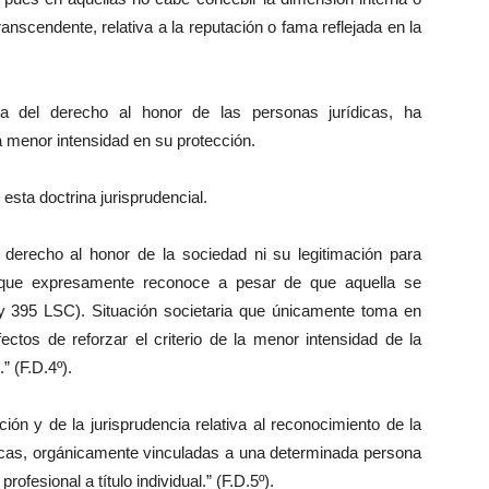
anscendente, relativa a la reputación o fama reflejada en la
a del derecho al honor de las personas jurídicas, ha
 menor intensidad en su protección.
sta doctrina jurisprudencial.
el derecho al honor de la sociedad ni su legitimación para
al, que expresamente reconoce a pesar de que aquella se
1 y 395 LSC). Situación societaria que únicamente toma en
fectos de reforzar el criterio de la menor intensidad de la
” (F.D.4º).
ción y de la jurisprudencia relativa al reconocimiento de la
ísicas, orgánicamente vinculadas a una determinada persona
ofesional a título individual.” (F.D.5º).