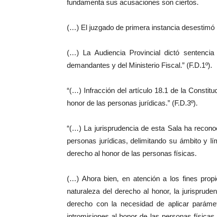
fundamenta sus acusaciones son ciertos.
(…) El juzgado de primera instancia desestimó
(…) La Audiencia Provincial dictó sentenci
demandantes y del Ministerio Fiscal.” (F.D.1º).
“(…) Infracción del artículo 18.1 de la Constituc
honor de las personas jurídicas.” (F.D.3º).
“(…) La jurisprudencia de esta Sala ha reconoc
personas jurídicas, delimitando su ámbito y lí
derecho al honor de las personas físicas.
(…) Ahora bien, en atención a los fines propi
naturaleza del derecho al honor, la jurisprude
derecho con la necesidad de aplicar parámet
intromisiones al honor de las personas físicas