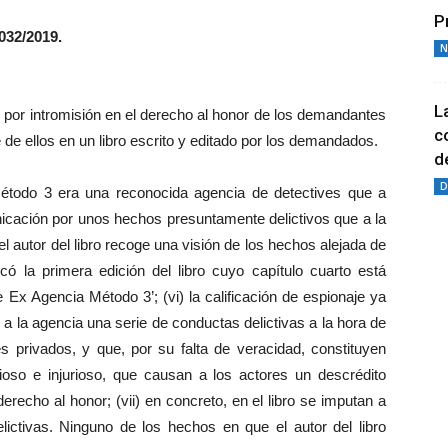
P
5032/2019.
N
L
n por intromisión en el derecho al honor de los demandantes
c
e ellos en un libro escrito y editado por los demandados.
de
D
étodo 3 era una reconocida agencia de detectives que a
nicación por unos hechos presuntamente delictivos que a la
el autor del libro recoge una visión de los hechos alejada de
icó la primera edición del libro cuyo capítulo cuarto está
 Ex Agencia Método 3’; (vi) la calificación de espionaje ya
a la agencia una serie de conductas delictivas a la hora de
s privados, y que, por su falta de veracidad, constituyen
so e injurioso, que causan a los actores un descrédito
erecho al honor; (vii) en concreto, en el libro se imputan a
lictivas. Ninguno de los hechos en que el autor del libro