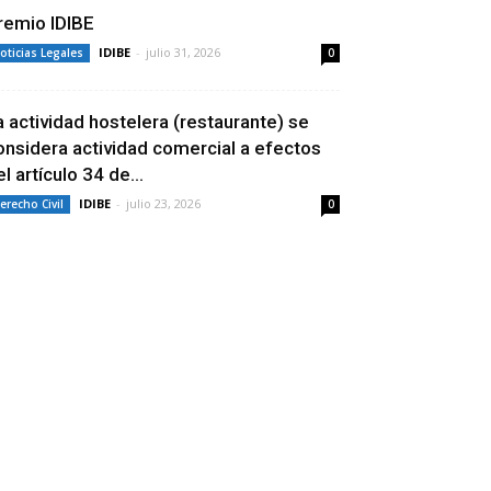
remio IDIBE
IDIBE
-
julio 31, 2026
oticias Legales
0
a actividad hostelera (restaurante) se
onsidera actividad comercial a efectos
l artículo 34 de...
IDIBE
-
julio 23, 2026
erecho Civil
0