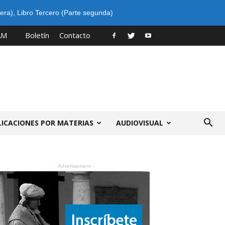
era)
,
Libro Tercero (Parte segunda)
AM
Boletín
Contacto
LICACIONES POR MATERIAS
AUDIOVISUAL
- Advertisement -