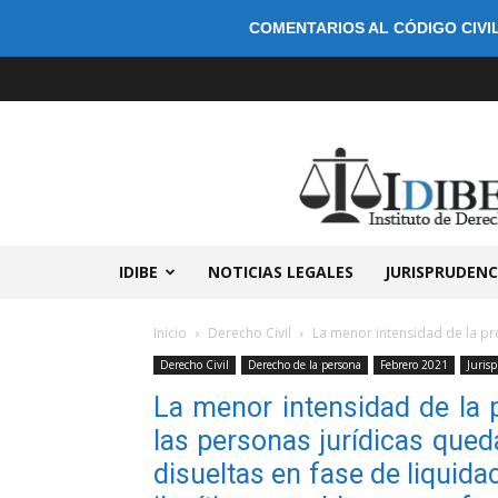
COMENTARIOS AL CÓDIGO CIVIL
IDIBE
NOTICIAS LEGALES
JURISPRUDENC
Inicio
Derecho Civil
La menor intensidad de la pro
Derecho Civil
Derecho de la persona
Febrero 2021
Juris
La menor intensidad de la 
las personas jurídicas qued
disueltas en fase de liquid