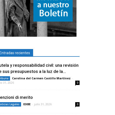
Entradas recientes
utela y responsabilidad civil: una revisión
e sus presupuestos a la luz de la...
Carolina del Carmen Castillo Martínez
-
ribuna
lio 31, 2026
0
enzioni di merito
IDIBE
-
julio 31, 2026
oticias Legales
0