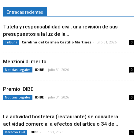
Entradas recientes
Tutela y responsabilidad civil: una revisión de sus
presupuestos a la luz de la...
Carolina del Carmen Castillo Martínez
-
julio 31, 2026
Tribuna
0
Menzioni di merito
IDIBE
-
julio 31, 2026
Noticias Legales
0
Premio IDIBE
IDIBE
-
julio 31, 2026
Noticias Legales
0
La actividad hostelera (restaurante) se considera
actividad comercial a efectos del artículo 34 de...
IDIBE
-
julio 23, 2026
Derecho Civil
0