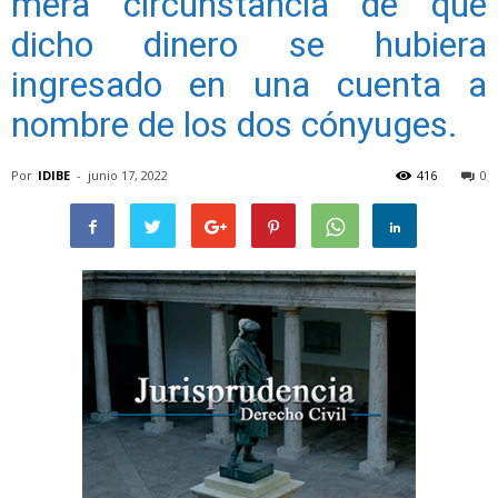
mera circunstancia de que
dicho dinero se hubiera
ingresado en una cuenta a
nombre de los dos cónyuges.
Por
IDIBE
-
junio 17, 2022
416
0