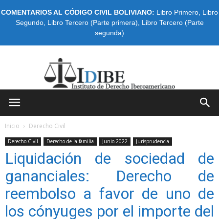
COMENTARIOS AL CÓDIGO CIVIL BOLIVIANO:
Libro Primero
,
Libro
Segundo
,
Libro Tercero (Parte primera)
,
Libro Tercero (Parte
segunda)
IDIBE
Inicio
Derecho Civil
Derecho Civil
Derecho de la familia
Junio 2022
Jurisprudencia
Liquidación de sociedad de
gananciales: Derecho de
reembolso a favor de uno de
los cónyuges por el importe del