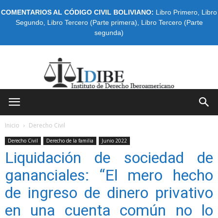
COMENTARIOS AL CÓDIGO CIVIL BOLIVIANO:
Libro Primero
,
Libro
Segundo
,
Libro Tercero (Parte primera)
,
Libro Tercero (Parte
segunda)
IDIBE
Inicio
Derecho Civil
Derecho Civil
Derecho de la familia
Junio 2022
Liquidación de sociedad de
gananciales: “El mero hecho
de ingreso de dinero privativo
en una cuenta común no lo