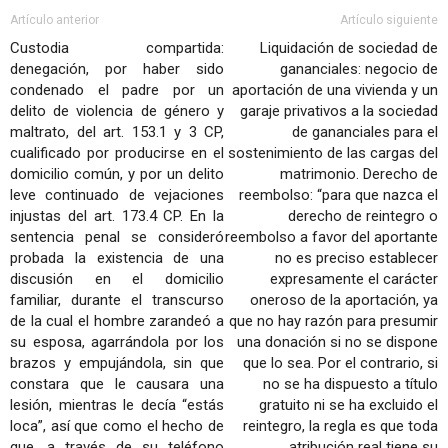
Artículo anterior
Artículo siguiente
Custodia compartida:
Liquidación de sociedad de
denegación, por haber sido
gananciales: negocio de
condenado el padre por un
aportación de una vivienda y un
delito de violencia de género y
garaje privativos a la sociedad
maltrato, del art. 153.1 y 3 CP,
de gananciales para el
cualificado por producirse en el
sostenimiento de las cargas del
domicilio común, y por un delito
matrimonio. Derecho de
leve continuado de vejaciones
reembolso: “para que nazca el
injustas del art. 173.4 CP. En la
derecho de reintegro o
sentencia penal se consideró
reembolso a favor del aportante
probada la existencia de una
no es preciso establecer
discusión en el domicilio
expresamente el carácter
familiar, durante el transcurso
oneroso de la aportación, ya
de la cual el hombre zarandeó a
que no hay razón para presumir
su esposa, agarrándola por los
una donación si no se dispone
brazos y empujándola, sin que
que lo sea. Por el contrario, si
constara que le causara una
no se ha dispuesto a título
lesión, mientras le decía “estás
gratuito ni se ha excluido el
loca”, así que como el hecho de
reintegro, la regla es que toda
que, a través de su teléfono
atribución real tiene su