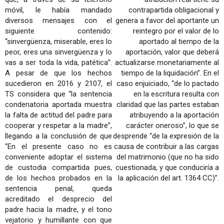
móvil, le había mandado
contrapartida obligacional y
diversos mensajes con el
genera a favor del aportante un
siguiente contenido:
reintegro por el valor de lo
“sinvergüenza, miserable, eres lo
aportado al tiempo de la
peor, eres una sinvergüenza y lo
aportación, valor que deberá
vas a ser toda la vida, patética”.
actualizarse monetariamente al
A pesar de que los hechos
tiempo de la liquidación”. En el
sucedieron en 2016 y 2107, el
caso enjuiciado, “de lo pactado
TS considera que “la sentencia
en la escritura resulta con
condenatoria aportada muestra
claridad que las partes estaban
la falta de actitud del padre para
atribuyendo a la aportación
cooperar y respetar a la madre”,
carácter oneroso”, lo que se
llegando a la conclusión de que
desprende “de la expresión de la
“En el presente caso no es
causa de contribuir a las cargas
conveniente adoptar el sistema
del matrimonio (que no ha sido
de custodia compartida pues,
cuestionada, y que conduciría a
de los hechos probados en la
la aplicación del art. 1364 CC)”.
sentencia penal, queda
acreditado el desprecio del
padre hacia la madre, y el tono
vejatorio y humillante con que