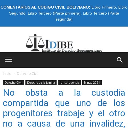
COMENTARIOS AL CÓDIGO CIVIL BOLIVIANO:
Libro Primero
,
Libro
Segundo
,
Libro Tercero (Parte primera)
,
Libro Tercero (Parte
segunda)
IDIBE
Inicio
Derecho Civil
Derecho Civil
Derecho de la familia
Jurisprudencia
Marzo 2021
No obsta a la custodia
compartida que uno de los
progenitores trabaje y el otro
no a causa de una invalidez,