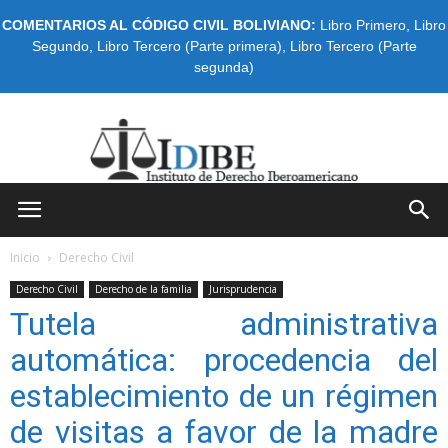
COMENTARIOS AL CÓDIGO CIVIL BOLIVIANO:
Libro Primero
,
Libro
Segundo
,
Libro Tercero (Parte primera)
,
Libro Tercero (Parte
segunda)
IDIBE
Inicio
Derecho Civil
Derecho Civil
Derecho de la familia
Jurisprudencia
Tutela administrativa
automática: procedencia del
establecimiento de un régimen
de visitas a favor de la madre