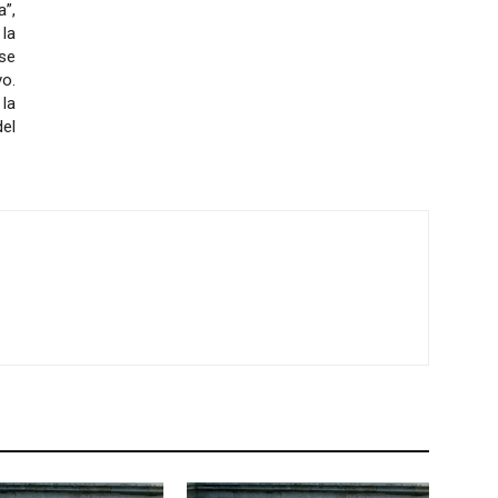
a”,
la
se
o.
 la
el