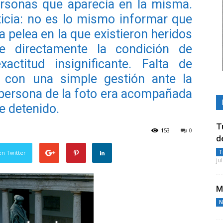
ersonas que aparecía en la misma.
ticia: no es lo mismo informar que
 pelea en la que existieron heridos
rle directamente la condición de
actitud insignificante. Falta de
a, con una simple gestión ante la
a persona de la foto era acompañada
e detenido.
T
153
0
d
T
en Twitter
ju
M
N