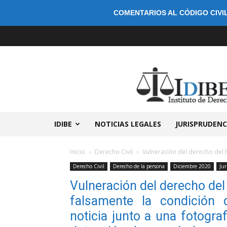
COMENTARIOS AL CÓDIGO CIVIL
IDIBE
NOTICIAS LEGALES
JURISPRUDENC
Inicio
Derecho Civil
Vulneración del derecho del h
Derecho Civil
Derecho de la persona
Diciembre 2020
Jur
Vulneración del derecho del 
falsamente la condición 
noticia junto a una fotogra