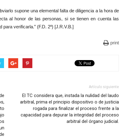
obviarlo supone una elemental falta de diligencia a la hora de
cta al honor de las personas, si se tienen en cuenta las
 para verificarla.” (F.D. 2º) [J.R.V.B.]
print
r
Artículo siguiente
de
El TC considera que, instada la nulidad del laudo
s,
arbitral, prima el principio dispositivo o de justicia
to
rogada para finalizar el proceso frente a la
ajo
capacidad para depurar la integridad del proceso
os
arbitral del órgano judicial.
un
 de