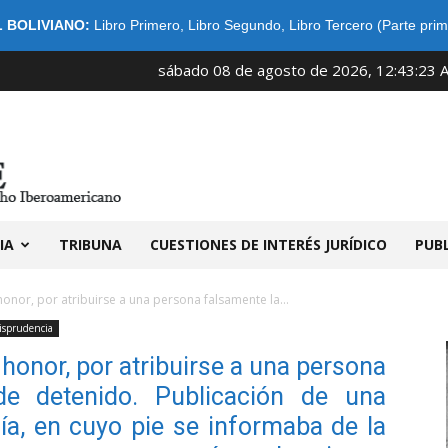
 BOLIVIANO:
Libro Primero
,
Libro Segundo
,
Libro Tercero (Parte prim
sábado 08 de agosto de 2026, 12:43:23 
IDIBE
IA
TRIBUNA
CUESTIONES DE INTERÉS JURÍDICO
PUB
onor, por atribuirse a una persona falsamente la...
isprudencia
honor, por atribuirse a una persona
de detenido. Publicación de una
fía, en cuyo pie se informaba de la