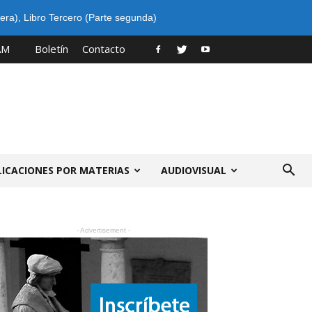
era)
,
Libro Tercero (Parte segunda)
AM
Boletín
Contacto
LICACIONES POR MATERIAS
AUDIOVISUAL
- Advertisement -