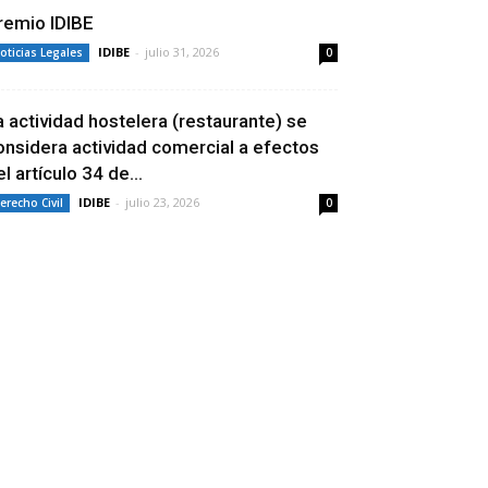
remio IDIBE
IDIBE
-
julio 31, 2026
oticias Legales
0
a actividad hostelera (restaurante) se
onsidera actividad comercial a efectos
l artículo 34 de...
IDIBE
-
julio 23, 2026
erecho Civil
0