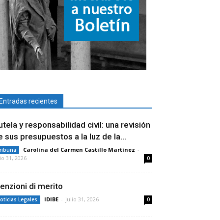
Entradas recientes
utela y responsabilidad civil: una revisión
e sus presupuestos a la luz de la...
Carolina del Carmen Castillo Martínez
-
ribuna
lio 31, 2026
0
enzioni di merito
IDIBE
-
julio 31, 2026
oticias Legales
0