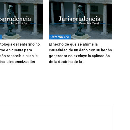
l
Derecho Civil
atología del enfermo no
El hecho de que se afirme la
rse en cuenta para
causalidad de un daño con su hecho
año resarcible si es la
generador no excluye la aplicación
na la indemnización
de la doctrina de la...