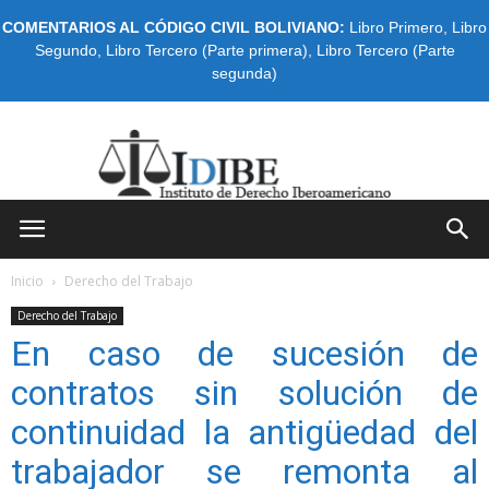
COMENTARIOS AL CÓDIGO CIVIL BOLIVIANO:
Libro Primero
,
Libro
Segundo
,
Libro Tercero (Parte primera)
,
Libro Tercero (Parte
segunda)
IDIBE
Inicio
Derecho del Trabajo
Derecho del Trabajo
En caso de sucesión de
contratos sin solución de
continuidad la antigüedad del
trabajador se remonta al