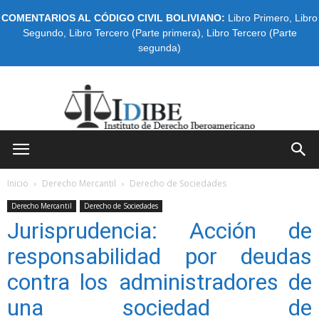
COMENTARIOS AL CÓDIGO CIVIL BOLIVIANO:
Libro Primero
,
Libro
Segundo
,
Libro Tercero (Parte primera)
,
Libro Tercero (Parte
segunda)
IDIBE
Inicio
Derecho Mercantil
Derecho de Sociedades
Derecho Mercantil
Derecho de Sociedades
Jurisprudencia: Acción de
responsabilidad por deudas
contra los administradores de
una sociedad de