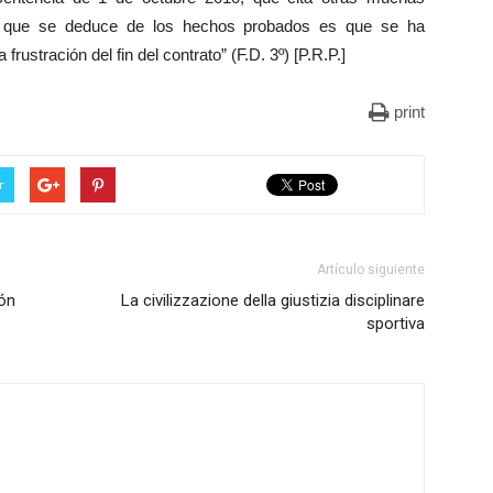
lo que se deduce de los hechos probados es que se ha
rustración del fin del contrato” (F.D. 3º) [P.R.P.]
print
r
Artículo siguiente
ón
La civilizzazione della giustizia disciplinare
sportiva