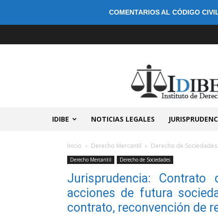
COMENTARIOS AL CÓDIGO CIVIL
IDIBE
NOTICIAS LEGALES
JURISPRUDENC
Inicio
Derecho Mercantil
Derecho de Sociedades
Derecho Mercantil
Derecho de Sociedades
Jurisprudencia: Contrat
acciones de futura socie
contrato, reconvención de r