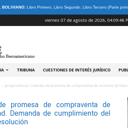
 BOLIVIANO:
Libro Primero
,
Libro Segundo
,
Libro Tercero (Parte prim
viernes 07 de agosto de 2026, 04:09:48 
IDIBE
IA
TRIBUNA
CUESTIONES DE INTERÉS JURÍDICO
PUB
Jurisprudencia: Contrato de promesa de compraventa de acciones de futur
o de promesa de compraventa de
dad. Demanda de cumplimiento del
esolución