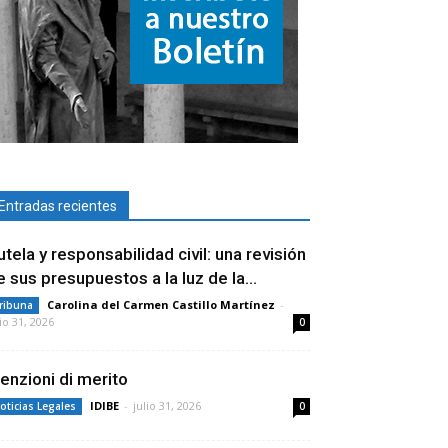
Entradas recientes
utela y responsabilidad civil: una revisión
e sus presupuestos a la luz de la...
Carolina del Carmen Castillo Martínez
-
ribuna
lio 31, 2026
0
enzioni di merito
IDIBE
-
julio 31, 2026
oticias Legales
0