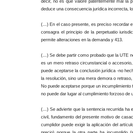
decir, no es que valore patentemente mal la 
deduce una consecuencia jurídica incorrecta, lo 
(…) En el caso presente, es preciso recordar el 
consagra el principio de la perpetuatio iurisd
permite alteraciones en la demanda y 413.
(…) Se debe partir como probado que la UTE no
es un mero retraso circunstancial o accesorio
puede aceptarse la conclusión jurídica -no hec
la resolución, sino una mera demora o retraso,
No puede aceptarse porque un incumplimiento 
no puede dar lugar al cumplimiento forzoso de u
(…) Se advierte que la sentencia recurrida ha e
civil, fundamento del presente motivo de casaci
cumplidor puede exigir la aplicación del artícu
precio) porque la otra parte ha incumplido 