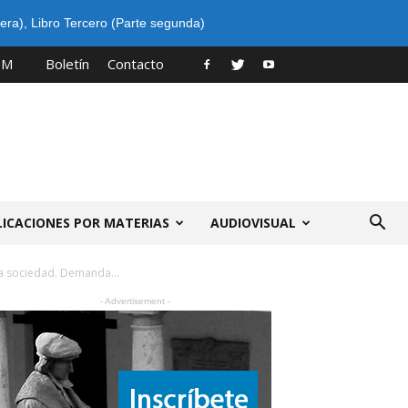
era)
,
Libro Tercero (Parte segunda)
PM
Boletín
Contacto
LICACIONES POR MATERIAS
AUDIOVISUAL
a sociedad. Demanda...
- Advertisement -