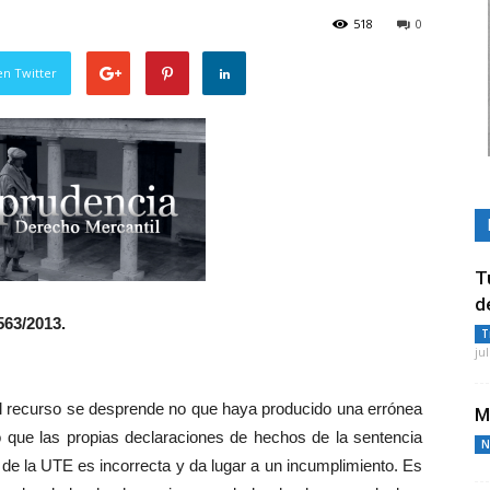
518
0
en Twitter
T
d
563/2013.
T
ju
el recurso se desprende no que haya producido una errónea
M
o que las propias declaraciones de hechos de la sentencia
N
a de la UTE es incorrecta y da lugar a un incumplimiento. Es