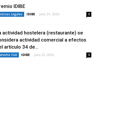
remio IDIBE
IDIBE
-
julio 31, 2026
oticias Legales
0
a actividad hostelera (restaurante) se
onsidera actividad comercial a efectos
l artículo 34 de...
IDIBE
-
julio 23, 2026
erecho Civil
0