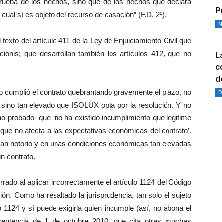
prueba de los hechos, sino que de los hechos que declara
P
cual sí es objeto del recurso de casación” (F.D. 2º).
N
texto del artículo 411 de la Ley de Enjuiciamiento Civil que
iccionis; que desarrollan también los artículos 412, que no
L
c
de
 cumplió el contrato quebrantando gravemente el plazo, no
D
, sino tan elevado que ISOLUX opta por la resolución. Y no
ho probado- que ‘no ha existido incumplimiento que legitime
 que no afecta a las expectativas económicas del contrato’.
tan notorio y en unas condiciones económicas tan elevadas
n contrato.
rrado al aplicar incorrectamente el artículo 1124 del Código
ón. Como ha resaltado la jurisprudencia, tan solo el sujeto
lo 1124 y sí puede exigirla quien incumple (así, no abona el
(sentencia de 1 de octubre 2010, que cita otras muchas