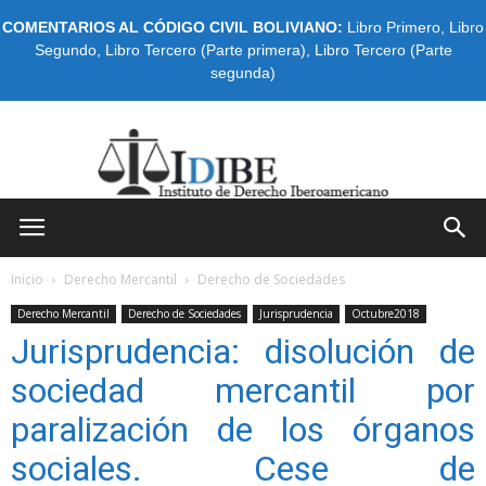
COMENTARIOS AL CÓDIGO CIVIL BOLIVIANO:
Libro Primero
,
Libro
Segundo
,
Libro Tercero (Parte primera)
,
Libro Tercero (Parte
segunda)
IDIBE
Inicio
Derecho Mercantil
Derecho de Sociedades
Derecho Mercantil
Derecho de Sociedades
Jurisprudencia
Octubre2018
Jurisprudencia: disolución de
sociedad mercantil por
paralización de los órganos
sociales. Cese de