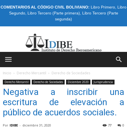
COMENTARIOS AL CÓDIGO CIVIL BOLIVIANO:
Libro Primero
,
Libro
Segundo
,
Libro Tercero (Parte primera)
,
Libro Tercero (Parte
segunda)
IDIBE
Inicio
Derecho Mercantil
Derecho de Sociedades
Derecho Mercantil
Derecho de Sociedades
Diciembre 2020
Jurisprudencia
Negativa a inscribir una
escritura de elevación a
público de acuerdos sociales.
Por
IDIBE
-
diciembre 31, 2020
77
0