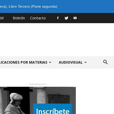
era)
,
Libro Tercero (Parte segunda)
AM
Boletín
Contacto
LICACIONES POR MATERIAS
AUDIOVISUAL
- Advertisement -