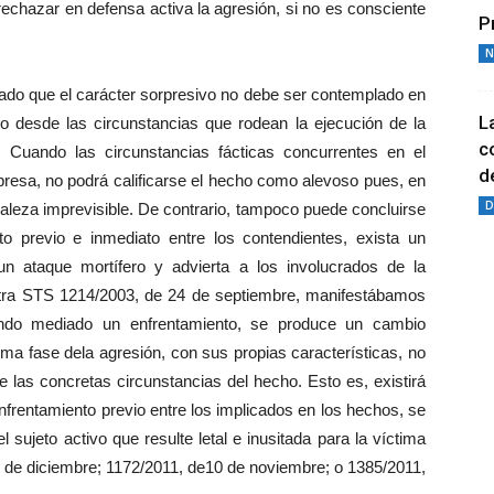
 rechazar en defensa activa la agresión, si no es consciente
P
N
sado que el carácter sorpresivo no debe ser contemplado en
L
o desde las circunstancias que rodean la ejecución de la
c
 Cuando las circunstancias fácticas concurrentes en el
de
presa, no podrá calificarse el hecho como alevoso pues, en
D
raleza imprevisible. De contrario, tampoco puede concluirse
 previo e inmediato entre los contendientes, exista un
un ataque mortífero y advierta a los involucrados de la
stra STS 1214/2003, de 24 de septiembre, manifestábamos
endo mediado un enfrentamiento, se produce un cambio
tima fase dela agresión, con sus propias características, no
e las concretas circunstancias del hecho. Esto es, existirá
nfrentamiento previo entre los implicados en los hechos, se
sujeto activo que resulte letal e inusitada para la víctima
 de diciembre; 1172/2011, de10 de noviembre; o 1385/2011,