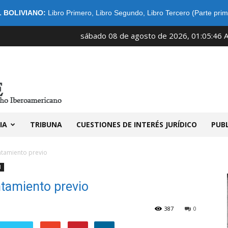
 BOLIVIANO:
Libro Primero
,
Libro Segundo
,
Libro Tercero (Parte prim
sábado 08 de agosto de 2026, 01:05:46 
IDIBE
IA
TRIBUNA
CUESTIONES DE INTERÉS JURÍDICO
PUB
ntamiento previo
l
ntamiento previo
387
0