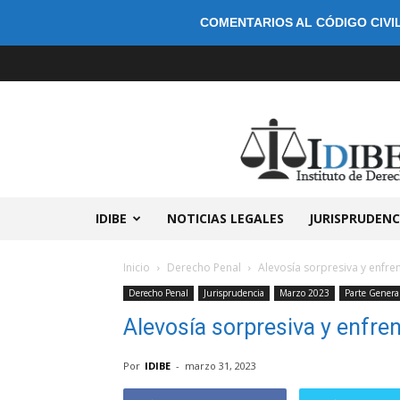
COMENTARIOS AL CÓDIGO CIVIL
IDIBE
NOTICIAS LEGALES
JURISPRUDENC
Inicio
Derecho Penal
Alevosía sorpresiva y enfre
Derecho Penal
Jurisprudencia
Marzo 2023
Parte Genera
Alevosía sorpresiva y enfre
Por
IDIBE
-
marzo 31, 2023