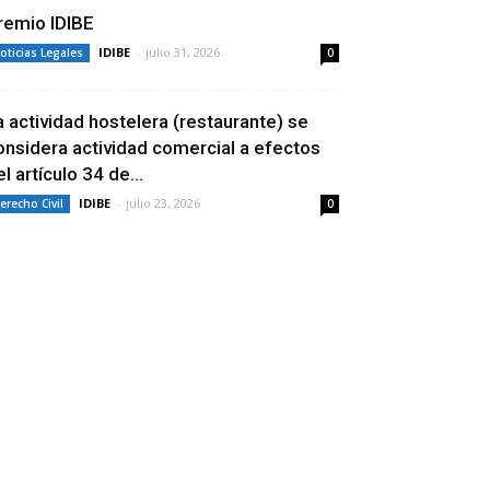
remio IDIBE
IDIBE
-
julio 31, 2026
oticias Legales
0
a actividad hostelera (restaurante) se
onsidera actividad comercial a efectos
l artículo 34 de...
IDIBE
-
julio 23, 2026
erecho Civil
0