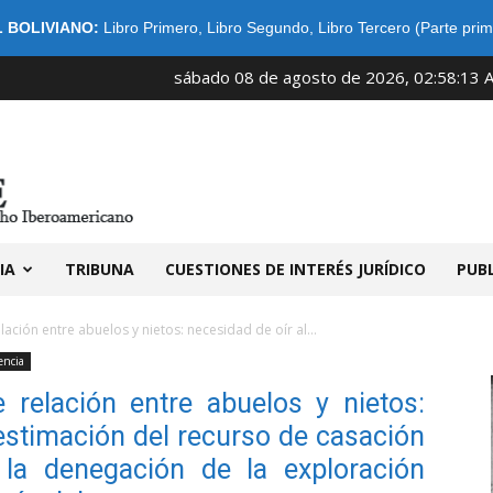
 BOLIVIANO:
Libro Primero
,
Libro Segundo
,
Libro Tercero (Parte prim
sábado 08 de agosto de 2026, 02:58:13 
IDIBE
IA
TRIBUNA
CUESTIONES DE INTERÉS JURÍDICO
PUB
ación entre abuelos y nietos: necesidad de oír al...
encia
 relación entre abuelos y nietos:
estimación del recurso de casación
la denegación de la exploración