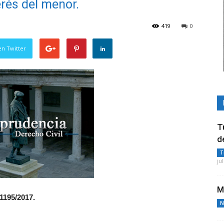
erés del menor.
419
0
en Twitter
T
d
T
ju
M
 1195/2017.
N