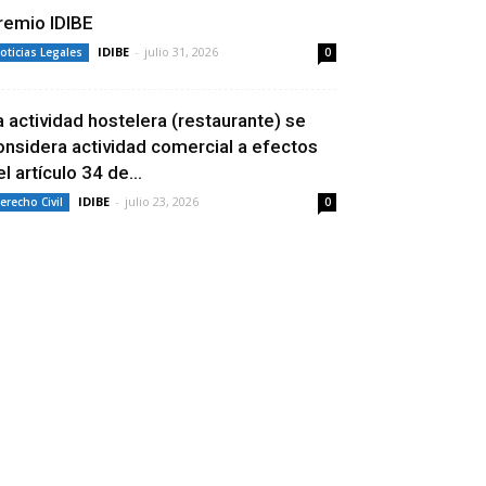
remio IDIBE
IDIBE
-
julio 31, 2026
oticias Legales
0
a actividad hostelera (restaurante) se
onsidera actividad comercial a efectos
l artículo 34 de...
IDIBE
-
julio 23, 2026
erecho Civil
0