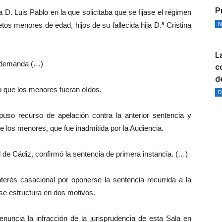
P
. Luis Pablo en la que solicitaba que se fijase el régimen
N
tos menores de edad, hijos de su fallecida hija D.ª Cristina
L
a demanda (…)
c
de
ó que los menores fueran oídos.
D
rpuso recurso de apelación contra la anterior sentencia y
e los menores, que fue inadmitida por la Audiencia.
l de Cádiz, confirmó la sentencia de primera instancia. (…)
nterés casacional por oponerse la sentencia recurrida a la
 se estructura en dos motivos.
enuncia la infracción de la jurisprudencia de esta Sala en