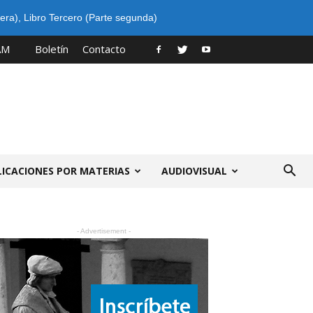
era)
,
Libro Tercero (Parte segunda)
AM
Boletín
Contacto
LICACIONES POR MATERIAS
AUDIOVISUAL
- Advertisement -