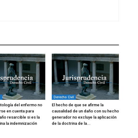
l
Derecho Civil
atología del enfermo no
El hecho de que se afirme la
rse en cuenta para
causalidad de un daño con su hecho
año resarcible si es la
generador no excluye la aplicación
na la indemnización
de la doctrina de la...