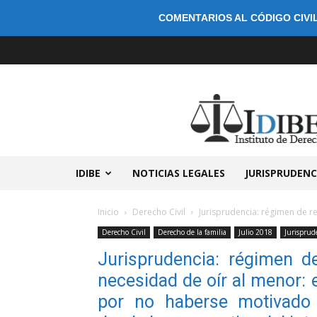
COMENTARIOS AL CÓDIGO CIVIL
IDIBE
NOTICIAS LEGALES
JURISPRUDENC
Inicio
Derecho Civil
Jurisprudencia: régimen de rel
Derecho Civil
Derecho de la familia
Julio 2018
Jurisprud
Jurisprudencia: régimen de
necesidad de oír al menor: 
por no haberse motivado 