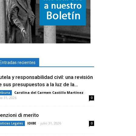
Entradas recientes
utela y responsabilidad civil: una revisión
e sus presupuestos a la luz de la...
Carolina del Carmen Castillo Martínez
-
ribuna
lio 31, 2026
0
enzioni di merito
IDIBE
-
julio 31, 2026
oticias Legales
0