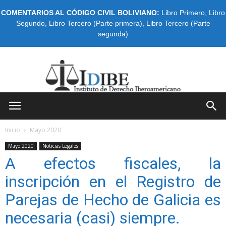
COMENTARIOS AL CÓDIGO CIVIL BOLIVIANO:
Libro Primero
,
Libro
Segundo
,
Libro Tercero (Parte primera)
,
Libro Tercero (Parte
segunda)
IDIBE
Inicio
Mayo 2020
Mayo 2020
Noticias Legales
A efectos fiscales, la
inscripción en el Registro de
Parejas de Hecho de Galicia es
necesaria (casi) siempre.