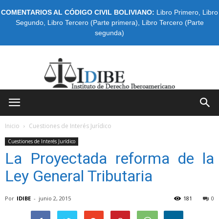
COMENTARIOS AL CÓDIGO CIVIL BOLIVIANO:
Libro Primero
,
Libro
Segundo
,
Libro Tercero (Parte primera)
,
Libro Tercero (Parte
segunda)
IDIBE
Inicio
Cuestiones de Interés Jurídico
Cuestiones de Interés Jurídico
La Proyectada reforma de la
Ley General Tributaria
Por
IDIBE
-
junio 2, 2015
181
0