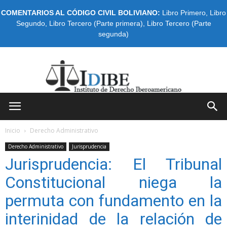
COMENTARIOS AL CÓDIGO CIVIL BOLIVIANO:
Libro Primero
,
Libro
Segundo
,
Libro Tercero (Parte primera)
,
Libro Tercero (Parte
segunda)
IDIBE
Inicio
Derecho Administrativo
Derecho Administrativo
Jurisprudencia
Jurisprudencia: El Tribunal
Constitucional niega la
permuta con fundamento en la
interinidad de la relación de