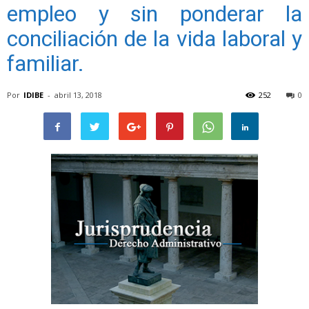
empleo y sin ponderar la
conciliación de la vida laboral y
familiar.
Por
IDIBE
-
abril 13, 2018
252
0