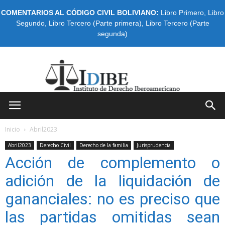
COMENTARIOS AL CÓDIGO CIVIL BOLIVIANO:
Libro Primero
,
Libro
Segundo
,
Libro Tercero (Parte primera)
,
Libro Tercero (Parte
segunda)
IDIBE
Inicio
Abril2023
Abril2023
Derecho Civil
Derecho de la familia
Jurisprudencia
Acción de complemento o
adición de la liquidación de
gananciales: no es preciso que
las partidas omitidas sean