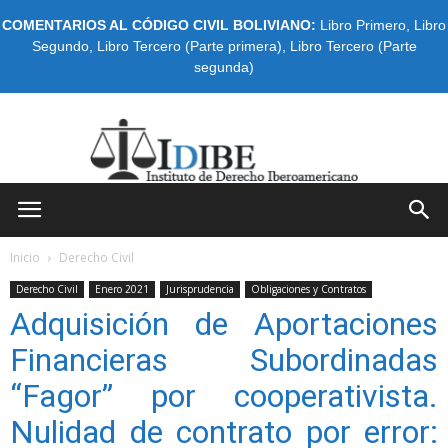
COMENTARIOS AL CÓDIGO CIVIL BOLIVIANO:
Libro Primero
,
Libro
Segundo
,
Libro Tercero (Parte primera)
,
Libro Tercero (Parte
segunda)
IDIBE
Inicio
Derecho Civil
Derecho Civil
Enero 2021
Jurisprudencia
Obligaciones y Contratos
Adquisición de Aportaciones
Financieras Subordinadas
“Fagor” por cooperativista.
Nulidad de contrato por error: