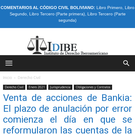
COMENTARIOS AL CÓDIGO CIVIL BOLIVIANO:
Libro Primero
,
Libro
Segundo
,
Libro Tercero (Parte primera)
,
Libro Tercero (Parte
segunda)
IDIBE
Inicio
Derecho Civil
Derecho Civil
Enero 2021
Jurisprudencia
Obligaciones y Contratos
Venta de acciones de Bankia:
El plazo de anulación por error
comienza el día en que se
reformularon las cuentas de la