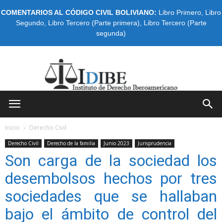
COMENTARIOS AL CÓDIGO CIVIL BOLIVIANO:
Libro Primero
,
Libro
Segundo
,
Libro Tercero (Parte primera)
,
Libro Tercero (Parte
segunda)
IDIBE
Inicio
Derecho Civil
Derecho Civil
Derecho de la familia
Junio 2023
Jurisprudencia
Son carga de la sociedad los
desembolsos hechos por tres
sociedades que se hallaban
bajo el ámbito de control del