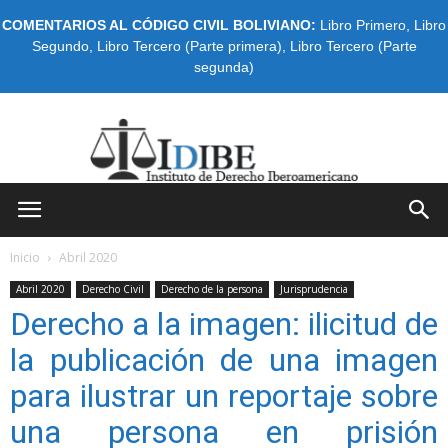
COMENTARIOS AL CÓDIGO CIVIL BOLIVIANO:
Libro Primero
,
Libro
Segundo
,
Libro Tercero (Parte primera)
,
Libro Tercero (Parte
segunda)
IDIBE
Inicio
Abril 2020
Abril 2020
Derecho Civil
Derecho de la persona
Jurisprudencia
Derecho a la imagen: ilicitud de
la publicación de una imagen
para ilustrar un reportaje sobre
una persona en prisión