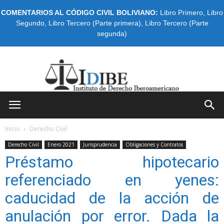
COMENTARIOS AL CÓDIGO CIVIL BOLIVIANO:
Libro Primero
,
Libro
Segundo
,
Libro Tercero (Parte primera)
,
Libro Tercero (Parte
segunda)
IDIBE
Inicio
Derecho Civil
Derecho Civil
Enero 2021
Jurisprudencia
Obligaciones y Contratos
Préstamo hipotecario
referenciado en yenes:
caducidad de la acción de
anulación por error. Dada la