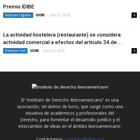
Premio IDIBE
IDIBE
-
julio 31, 2026
Noticias Legales
0
La actividad hostelera (restaurante) se considera
actividad comercial a efectos del artículo 34 de...
IDIBE
-
julio 23, 2026
Derecho Civil
0
El “Instituto de Derecho Iberoamericano” es una
asociación, sin ánimo de lucro, que surge como una
iniciativa de académicos y profesionales del
Derecho, para fomentar el desarrollo jurídico y el
intercambio de ideas en el ámbito iberoamericano.
Contáctanos:
contacto@idibe.org