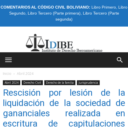
COMENTARIOS AL CÓDIGO CIVIL BOLIVIANO:
Libro Primero
,
Libro
Segundo
,
Libro Tercero (Parte primera)
,
Libro Tercero (Parte
segunda)
IDIBE
Inicio
Abril 2024
Abril 2024
Derecho Civil
Derecho de la familia
Jurisprudencia
Rescisión por lesión de la
liquidación de la sociedad de
gananciales realizada en
escritura de capitulaciones