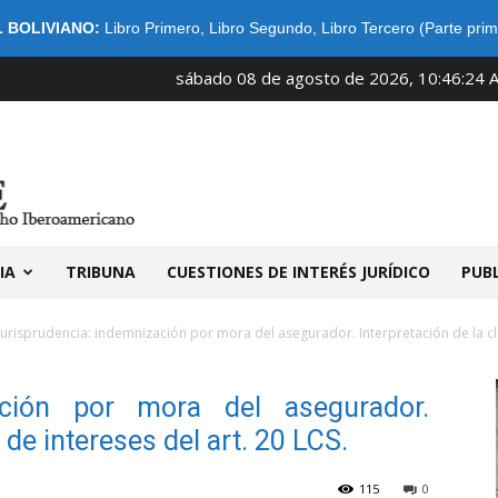
 BOLIVIANO:
Libro Primero
,
Libro Segundo
,
Libro Tercero (Parte prim
sábado 08 de agosto de 2026, 10:46:24 
IDIBE
IA
TRIBUNA
CUESTIONES DE INTERÉS JURÍDICO
PUB
Jurisprudencia: indemnización por mora del asegurador. Interpretación de la clá
ación por mora del asegurador.
 de intereses del art. 20 LCS.
115
0