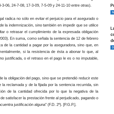
P
-3-06, 24-7-08, 17-3-09, 7-5-09 y 24-11-10 entre otras).
N
al radica no sólo en evitar el perjuicio para el asegurado o
de la indemnización, sino también en impedir que se utilice
L
ltar o retrasar el cumplimiento de la expresada obligación
c
003). En suma, como señala la sentencia de 12 de febrero
de
a de la cantidad a pagar por la aseguradora, sino que, en
D
mentalmente, si la resistencia de ésta a abonar lo que, al
 justificada, o el retraso en el pago le es o no imputable,
e la obligación del pago, sino que se pretendió reducir este
la reclamada y de la fijada por la sentencia recurrida, sin
ón de la cantidad ofrecida por lo que la negativa de la
e satisfacer la prestación frente al perjudicado, pagando o
ntra justificación alguna” (F.D. 2º). [P.G.P.].