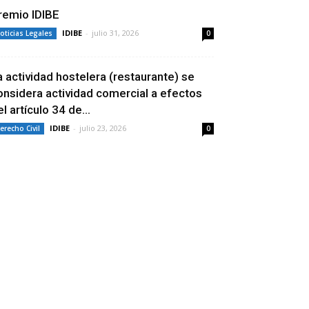
remio IDIBE
IDIBE
-
julio 31, 2026
oticias Legales
0
a actividad hostelera (restaurante) se
onsidera actividad comercial a efectos
l artículo 34 de...
IDIBE
-
julio 23, 2026
erecho Civil
0