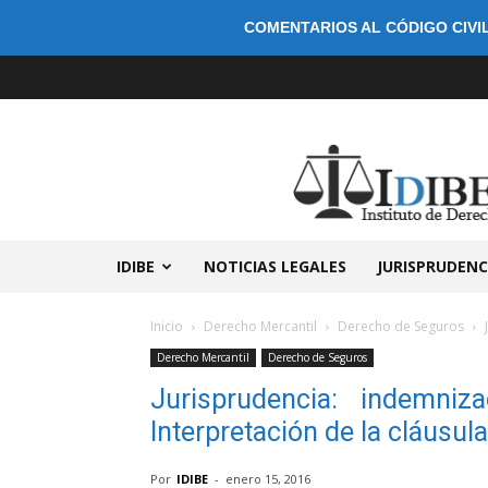
COMENTARIOS AL CÓDIGO CIVIL
IDIBE
NOTICIAS LEGALES
JURISPRUDENC
Inicio
Derecho Mercantil
Derecho de Seguros
Derecho Mercantil
Derecho de Seguros
Jurisprudencia: indemniz
Interpretación de la cláusula
Por
IDIBE
-
enero 15, 2016