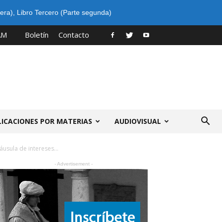
era)
,
Libro Tercero (Parte segunda)
AM
Boletín
Contacto
LICACIONES POR MATERIAS
AUDIOVISUAL
usula de intereses...
- Advertisement -