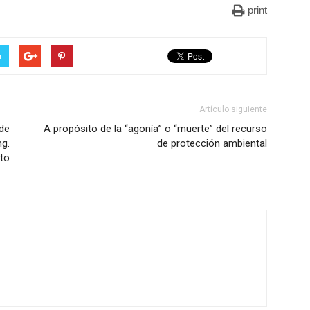
print
r
Artículo siguiente
de
A propósito de la “agonía” o “muerte” del recurso
g.
de protección ambiental
nto