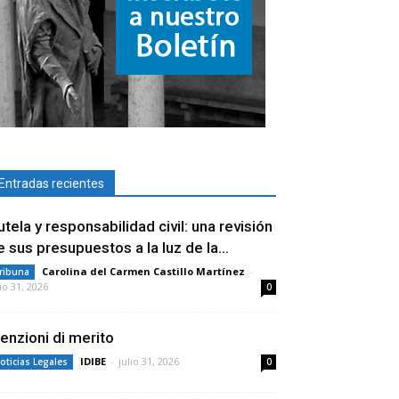
Entradas recientes
utela y responsabilidad civil: una revisión
e sus presupuestos a la luz de la...
Carolina del Carmen Castillo Martínez
-
ribuna
lio 31, 2026
0
enzioni di merito
IDIBE
-
julio 31, 2026
oticias Legales
0