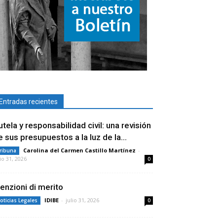
Entradas recientes
utela y responsabilidad civil: una revisión
e sus presupuestos a la luz de la...
Carolina del Carmen Castillo Martínez
-
ribuna
lio 31, 2026
0
enzioni di merito
IDIBE
-
julio 31, 2026
oticias Legales
0