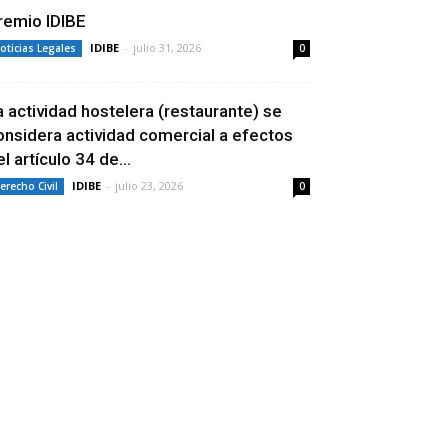
remio IDIBE
IDIBE
-
julio 31, 2026
oticias Legales
0
a actividad hostelera (restaurante) se
onsidera actividad comercial a efectos
l artículo 34 de...
IDIBE
-
julio 23, 2026
erecho Civil
0