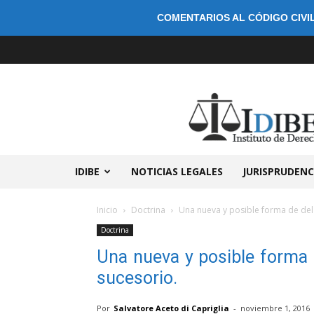
COMENTARIOS AL CÓDIGO CIVIL
IDIBE
NOTICIAS LEGALES
JURISPRUDENC
Inicio
Doctrina
Una nueva y posible forma de dela
Doctrina
Una nueva y posible forma d
sucesorio.
Por
Salvatore Aceto di Capriglia
-
noviembre 1, 2016