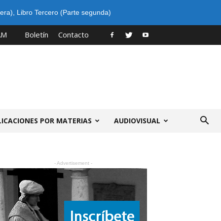
era)
,
Libro Tercero (Parte segunda)
AM
Boletín
Contacto
LICACIONES POR MATERIAS
AUDIOVISUAL
- Advertisement -