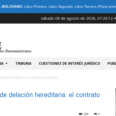
 BOLIVIANO:
Libro Primero
,
Libro Segundo
,
Libro Tercero (Parte prim
sábado 08 de agosto de 2026, 07:20:12 
IDIBE
IA
TRIBUNA
CUESTIONES DE INTERÉS JURÍDICO
PUB
ción hereditaria: el contrato sucesorio.
e delación hereditaria: el contrato
236
0