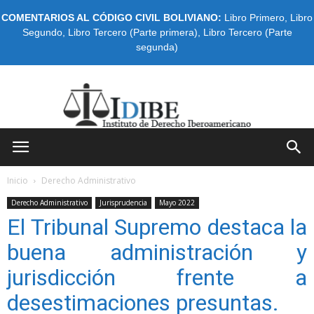
COMENTARIOS AL CÓDIGO CIVIL BOLIVIANO:
Libro Primero
,
Libro
Segundo
,
Libro Tercero (Parte primera)
,
Libro Tercero (Parte
segunda)
IDIBE
Inicio
Derecho Administrativo
Derecho Administrativo
Jurisprudencia
Mayo 2022
El Tribunal Supremo destaca la
buena administración y
jurisdicción frente a
desestimaciones presuntas.